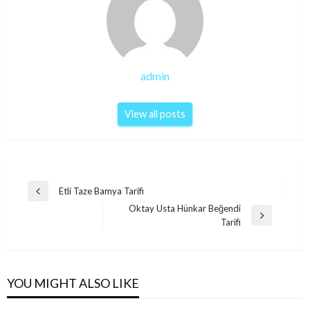
admin
View all posts
Post
Etli Taze Bamya Tarifi
Previous
navigation
Oktay Usta Hünkar Beğendi
Post
Next
Tarifi
Post
YOU MIGHT ALSO LIKE