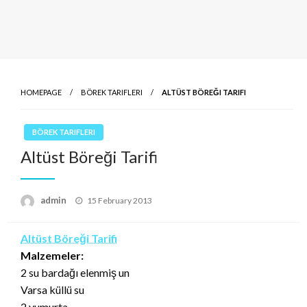
HOMEPAGE
BÖREK TARIFLERI
ALTÜST BÖREĞI TARIFI
BÖREK TARIFLERI
Altüst Böreği Tarifi
Posted
admin
15 February 2013
on
Altüst Böreği Tarifi
Malzemeler:
2 su bardağı elenmiş un
Varsa küllü su
2 yumurta