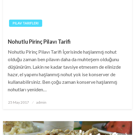
PILAV TARIFLERI
Nohutlu Pirinç Pilavı Tarifi
Nohutlu Pirinç Pilavı Tarifi İçerisinde haşlanmış nohut
olduğu zaman ben pilavın daha da muhteşem olduğunu
düşünürüm. Lakin ne kadar tavsiye etmesem de elinizde
hazır, el yapımı haşlanmış nohut yok ise konserver de
kullanabilirsiniz. Ben çoğu zaman konserve haşlanmış
nohutları yeniden…
Posted
25 May 2017
admin
on