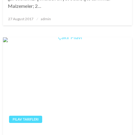
Malzemeler; 2…
Posted
27 August 2017
admin
on
PILAV TARIFLERI