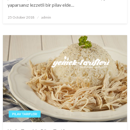
yaparsanız lezzetli bir pilav elde…
Posted
25 October 2018
admin
on
PILAV TARIFLERI