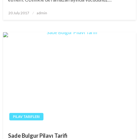
Posted
20 July 2017
admin
on
PILAV TARIFLERI
Sade Bulgur Pilavı Tarifi