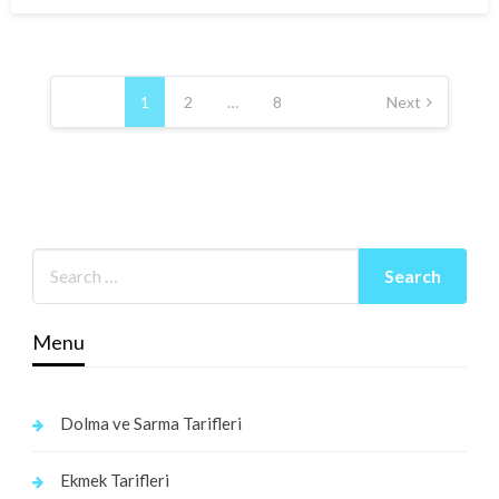
on
Posts
pagination
1
2
…
8
Next
Menu
Dolma ve Sarma Tarifleri
Ekmek Tarifleri