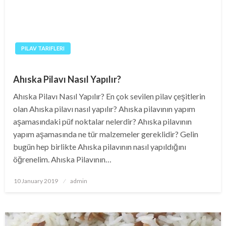
PILAV TARIFLERI
Ahıska Pilavı Nasıl Yapılır?
Ahıska Pilavı Nasıl Yapılır? En çok sevilen pilav çeşitlerin
olan Ahıska pilavı nasıl yapılır? Ahıska pilavının yapım
aşamasındaki püf noktalar nelerdir? Ahıska pilavının
yapım aşamasında ne tür malzemeler gereklidir? Gelin
bugün hep birlikte Ahıska pilavının nasıl yapıldığını
öğrenelim. Ahıska Pilavının…
Posted
10 January 2019
admin
on