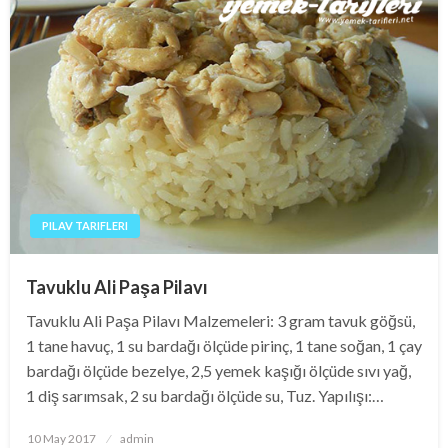
PILAV TARIFLERI
Tavuklu Ali Paşa Pilavı
Tavuklu Ali Paşa Pilavı Malzemeleri: 3 gram tavuk göğsü,
1 tane havuç, 1 su bardağı ölçüde pirinç, 1 tane soğan, 1 çay
bardağı ölçüde bezelye, 2,5 yemek kaşığı ölçüde sıvı yağ,
1 diş sarımsak, 2 su bardağı ölçüde su, Tuz. Yapılışı:…
Posted
10 May 2017
admin