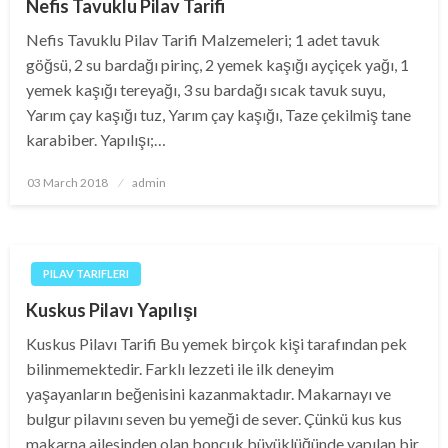
Nefis Tavuklu Pilav Tarifi
Nefis Tavuklu Pilav Tarifi Malzemeleri; 1 adet tavuk
göğsü, 2 su bardağı pirinç, 2 yemek kaşığı ayçiçek yağı, 1
yemek kaşığı tereyağı, 3 su bardağı sıcak tavuk suyu,
Yarım çay kaşığı tuz, Yarım çay kaşığı, Taze çekilmiş tane
karabiber. Yapılışı;…
Posted
03 March 2018
admin
on
PILAV TARIFLERI
Kuskus Pilavı Yapılışı
Kuskus Pilavı Tarifi Bu yemek birçok kişi tarafından pek
bilinmemektedir. Farklı lezzeti ile ilk deneyim
yaşayanların beğenisini kazanmaktadır. Makarnayı ve
bulgur pilavını seven bu yemeği de sever. Çünkü kus kus
makarna ailesinden olan boncuk büyüklüğünde yapılan bir