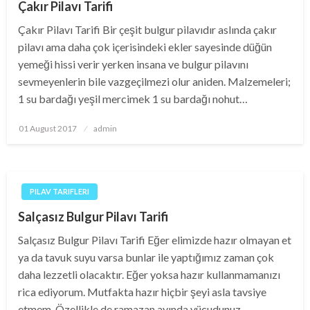
Çakır Pilavı Tarifi
Çakır Pilavı Tarifi Bir çeşit bulgur pilavıdır aslında çakır
pilavı ama daha çok içerisindeki ekler sayesinde düğün
yemeği hissi verir yerken insana ve bulgur pilavını
sevmeyenlerin bile vazgeçilmezi olur aniden. Malzemeleri;
1 su bardağı yeşil mercimek 1 su bardağı nohut…
Posted
01 August 2017
admin
on
PILAV TARIFLERI
Salçasız Bulgur Pilavı Tarifi
Salçasız Bulgur Pilavı Tarifi Eğer elimizde hazır olmayan et
ya da tavuk suyu varsa bunlar ile yaptığımız zaman çok
daha lezzetli olacaktır. Eğer yoksa hazır kullanmamanızı
rica ediyorum. Mutfakta hazır hiçbir şeyi asla tavsiye
etmem. Özellikle de ramazan ayında vücudunuz…