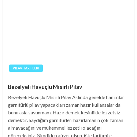
PILAV TARIFLERI
Bezelyeli Havuçlu Mısırlı Pilav
Bezelyeli Havuçlu Mısırlı Pilav Aslında genelde hanımlar
garnitürlü pilav yapacakları zaman hazır kullansalar da
bunu asla savunmam. Hazır demek kesinlikle lezzetsiz
demektir. Saydığım garnitürleri hazırlamanın çok zaman
almayacağını ve mükemmel lezzetli olacağını
göreceksiniz. Şimdiden afiyet olsun, işte tarifimiz: