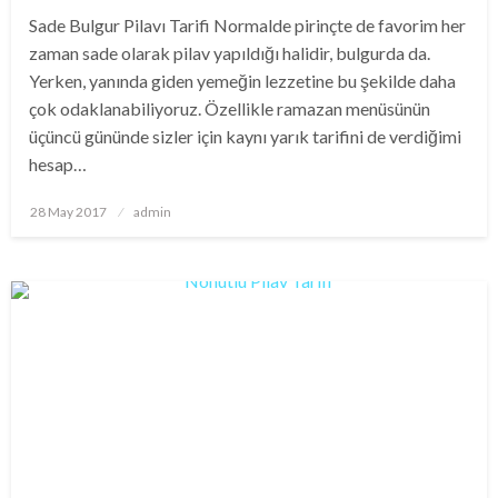
Sade Bulgur Pilavı Tarifi Normalde pirinçte de favorim her
zaman sade olarak pilav yapıldığı halidir, bulgurda da.
Yerken, yanında giden yemeğin lezzetine bu şekilde daha
çok odaklanabiliyoruz. Özellikle ramazan menüsünün
üçüncü gününde sizler için kaynı yarık tarifini de verdiğimi
hesap…
Posted
28 May 2017
admin
on