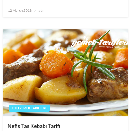
Posted
12 March 2018
admin
on
ETLI YEMEK TARIFLERI
Nefis Tas Kebabı Tarifi