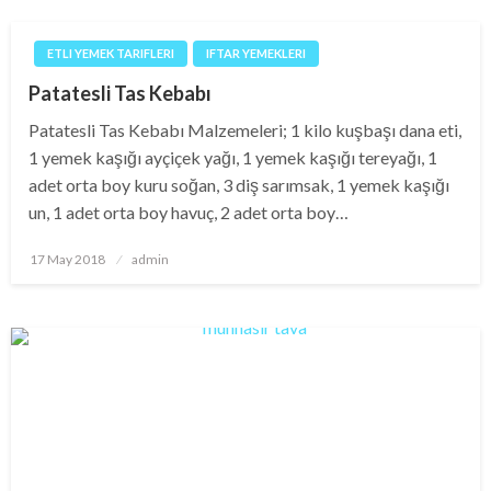
ETLI YEMEK TARIFLERI
IFTAR YEMEKLERI
Patatesli Tas Kebabı
Patatesli Tas Kebabı Malzemeleri; 1 kilo kuşbaşı dana eti,
1 yemek kaşığı ayçiçek yağı, 1 yemek kaşığı tereyağı, 1
adet orta boy kuru soğan, 3 diş sarımsak, 1 yemek kaşığı
un, 1 adet orta boy havuç, 2 adet orta boy…
Posted
17 May 2018
admin
on