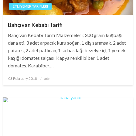
ETLI YEMEK TARIFLERI
Bahçıvan Kebabı Tarifi
Bahçıvan Kebabı Tarifi Malzemeleri; 300 gram kuşbaşı
dana eti, 3 adet arpacık kuru soğan, 1 diş sarımsak, 2 adet
patates, 2 adet patlıcan, 1 su bardağı bezelye içi, 1 yemek
kaşığı domates salçası, Kapya renkli biber, 1 adet
domates, Karabiber,…
Posted
03 February 2018
admin
on