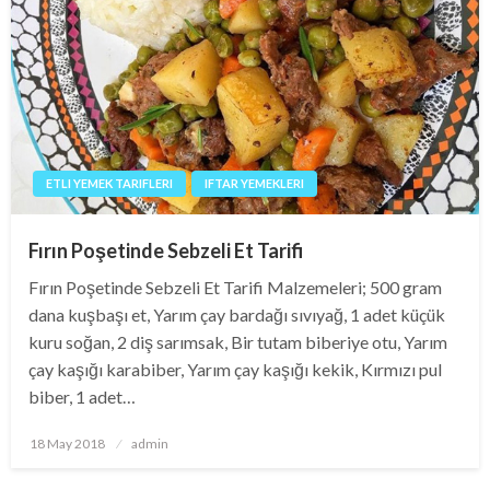
ETLI YEMEK TARIFLERI
IFTAR YEMEKLERI
Fırın Poşetinde Sebzeli Et Tarifi
Fırın Poşetinde Sebzeli Et Tarifi Malzemeleri; 500 gram
dana kuşbaşı et, Yarım çay bardağı sıvıyağ, 1 adet küçük
kuru soğan, 2 diş sarımsak, Bir tutam biberiye otu, Yarım
çay kaşığı karabiber, Yarım çay kaşığı kekik, Kırmızı pul
biber, 1 adet…
Posted
18 May 2018
admin
on