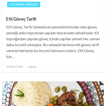
ETLI YEMEK TARIFLERI
Etli Güveç Tarifi
Etli Güveç Tarifi Geleneksel yemeklerimizden olan güveç
yemeği adını topraktan yapılan tencereden almaktadır. Kil
toprağından yapılan güveç içinde yapılan yemek her zaman
daha lezzetli olmuştur. Bu sebeple herkese etli güveç tarifi
vererek herkesin bu lezzeti tatmasını isteriz. Etli Güveç
İçin…
Posted
30 May 2018
admin
on