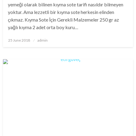
yemeği olarak bilinen kıyma sote tarifi nasıldır bilmeyen
yoktur. Ama lezzetli bir kıyma sote herkesin elinden
çıkmaz. Kıyma Sote İçin Gerekli Malzemeler 250 gr az
yağlı kıyma 2 adet orta boy kuru…
Posted
25 June 2018
admin
on