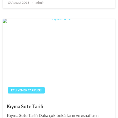
Posted
15 August 2018
admin
on
ETLI YEMEK TARIFLERI
Kıyma Sote Tarifi
Kıyma Sote Tarifi Daha çok bekârların ve esnafların