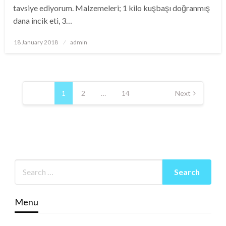
tavsiye ediyorum. Malzemeleri; 1 kilo kuşbaşı doğranmış
dana incik eti, 3…
Posted
18 January 2018
admin
on
Posts
pagination
1
2
…
14
Next
Menu