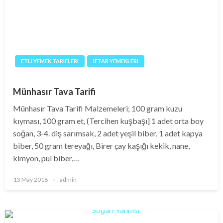
ETLI YEMEK TARIFLERI
IFTAR YEMEKLERI
Münhasır Tava Tarifi
Münhasır Tava Tarifi Malzemeleri; 100 gram kuzu
kıyması, 100 gram et, (Tercihen kuşbaşı] 1 adet orta boy
soğan, 3-4. diş sarımsak, 2 adet yeşil biber, 1 adet kapya
biber, 50 gram tereyağı, Birer çay kaşığı kekik, nane,
kimyon, pul biber,…
Posted
13 May 2018
admin
on