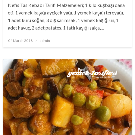
Nefis Tas Kebabı Tarifi Malzemeleri; 1 kilo kuşbaşı dana
eti, 1 yemek kaşığı ayçiçek yağı, 1 yemek kaşığı tereyağı,
1 adet kuru soğan, 3 diş sarımsak, 1 yemek kaşığı un, 1
adet havuç, 2 adet patates, 1 tatlı kaşığı salça,…
Posted
04 March 2018
admin
on