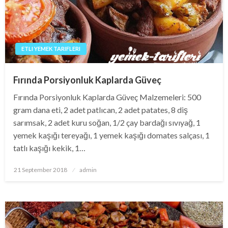
ETLI YEMEK TARIFLERI
Fırında Porsiyonluk Kaplarda Güveç
Fırında Porsiyonluk Kaplarda Güveç Malzemeleri: 500
gram dana eti, 2 adet patlıcan, 2 adet patates, 8 diş
sarımsak, 2 adet kuru soğan, 1/2 çay bardağı sıvıyağ, 1
yemek kaşığı tereyağı, 1 yemek kaşığı domates salçası, 1
tatlı kaşığı kekik, 1…
Posted
21 September 2018
admin
on