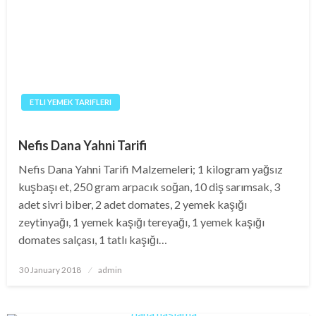
ETLI YEMEK TARIFLERI
Nefis Dana Yahni Tarifi
Nefis Dana Yahni Tarifi Malzemeleri; 1 kilogram yağsız
kuşbaşı et, 250 gram arpacık soğan, 10 diş sarımsak, 3
adet sivri biber, 2 adet domates, 2 yemek kaşığı
zeytinyağı, 1 yemek kaşığı tereyağı, 1 yemek kaşığı
domates salçası, 1 tatlı kaşığı…
Posted
30 January 2018
admin
on