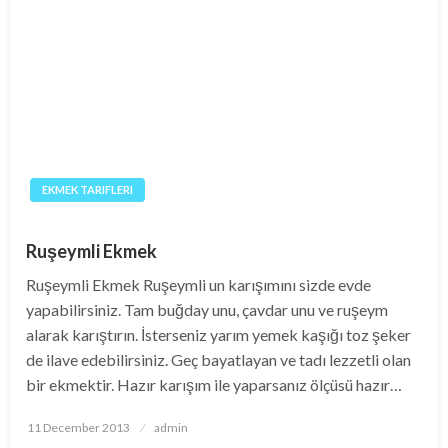
EKMEK TARIFLERI
Ruşeymli Ekmek
Ruşeymli Ekmek Ruşeymli un karışımını sizde evde
yapabilirsiniz. Tam buğday unu, çavdar unu ve ruşeym
alarak karıştırın. İsterseniz yarım yemek kaşığı toz şeker
de ilave edebilirsiniz. Geç bayatlayan ve tadı lezzetli olan
bir ekmektir. Hazır karışım ile yaparsanız ölçüsü hazır…
Posted
11 December 2013
admin
on