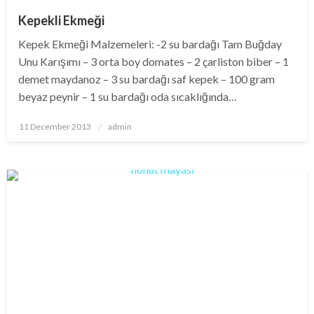
Kepekli Ekmeği
Kepek Ekmeği Malzemeleri: -2 su bardağı Tam Buğday
Unu Karışımı – 3 orta boy domates – 2 çarliston biber – 1
demet maydanoz – 3 su bardağı saf kepek – 100 gram
beyaz peynir – 1 su bardağı oda sıcaklığında…
Posted
11 December 2013
admin
on