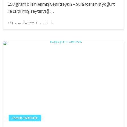
150 gram dilimlenmiş yeşil zeytin – Sulandırılmış yoğurt
ile çırpılmış zeytinyağı…
Posted
11 December 2013
admin
on
EKMEK TARIFLERI