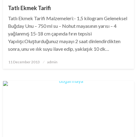
Tatlı Ekmek Tarifi
Tatlı Ekmek Tarifi Malzemeleri:- 1,5 kilogram Geleneksel
Buğday Unu – 750 ml su – Nohut mayasının yarısı – 4
yağlanmış 15-18 cm çapında fırın tepsisi
Yapılışı:Oluşturduğunuz mayayı 2 saat dinlendirdikten
sonra, unu ve ılık suyu ilave edip, yaklaşık 10 dk…
Posted
11 December 2013
admin
on