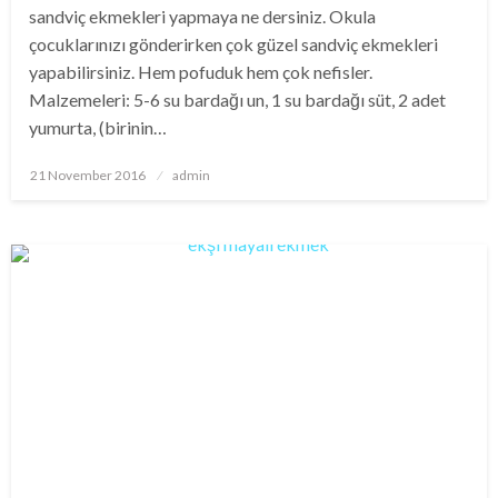
sandviç ekmekleri yapmaya ne dersiniz. Okula
çocuklarınızı gönderirken çok güzel sandviç ekmekleri
yapabilirsiniz. Hem pofuduk hem çok nefisler.
Malzemeleri: 5-6 su bardağı un, 1 su bardağı süt, 2 adet
yumurta, (birinin…
Posted
21 November 2016
admin
on