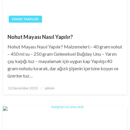
EKMEK TARIFLERI
Nohut Mayası Nasıl Yapılır?
Nohut Mayası Nasıl Yapılır? Malzemeleri:– 40 gram nohut
– 450 ml su – 250 gram Geleneksel Buğday Unu – Yarım
çay kaşığı tuz – mayalamak için uygun kap Yapılışı:40
gram nohutu kırarak, dar ağızlı şişenin içerisine koyun ve
üzerine tuz…
Posted
11 December 2013
admin
on