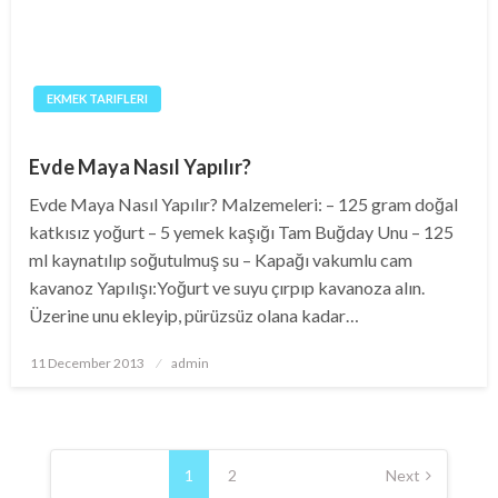
EKMEK TARIFLERI
Evde Maya Nasıl Yapılır?
Evde Maya Nasıl Yapılır? Malzemeleri: – 125 gram doğal
katkısız yoğurt – 5 yemek kaşığı Tam Buğday Unu – 125
ml kaynatılıp soğutulmuş su – Kapağı vakumlu cam
kavanoz Yapılışı:Yoğurt ve suyu çırpıp kavanoza alın.
Üzerine unu ekleyip, pürüzsüz olana kadar…
Posted
11 December 2013
admin
on
Posts
pagination
1
2
Next