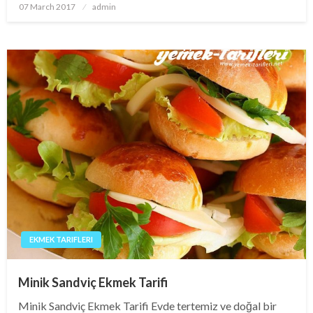
Posted
07 March 2017
admin
on
EKMEK TARIFLERI
Minik Sandviç Ekmek Tarifi
Minik Sandviç Ekmek Tarifi Evde tertemiz ve doğal bir