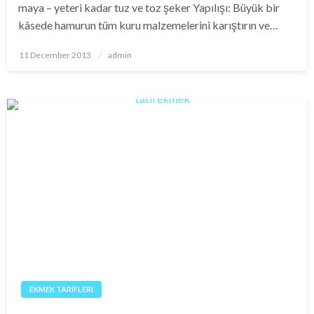
maya – yeteri kadar tuz ve toz şeker Yapılışı: Büyük bir
kâsede hamurun tüm kuru malzemelerini karıştırın ve…
Posted
11 December 2013
admin
on
EKMEK TARIFLERI