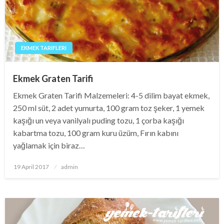
EKMEK TARIFLERI
Ekmek Graten Tarifi
Ekmek Graten Tarifi Malzemeleri: 4-5 dilim bayat ekmek,
250 ml süt, 2 adet yumurta, 100 gram toz şeker, 1 yemek
kaşığı un veya vanilyalı puding tozu, 1 çorba kaşığı
kabartma tozu, 100 gram kuru üzüm, Fırın kabını
yağlamak için biraz…
Posted
19 April 2017
admin
on