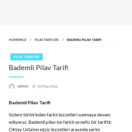
HOMEPAGE
PILAV TARIFLERI
BADEMLI PILAV TARIFI
PILAV TARIFLERI
Bademli Pilav Tarifi
Posted
admin
02 May 2012
on
Bademli Pilav Tarifi
Sizlere birbirinden farklı lezzetleri sunmaya devam
ediyoruz. Bademli pilav ise farklı ve nefis bir tariftir.
Oktay Usta’nın eşsiz lezzetleri arasında yerini