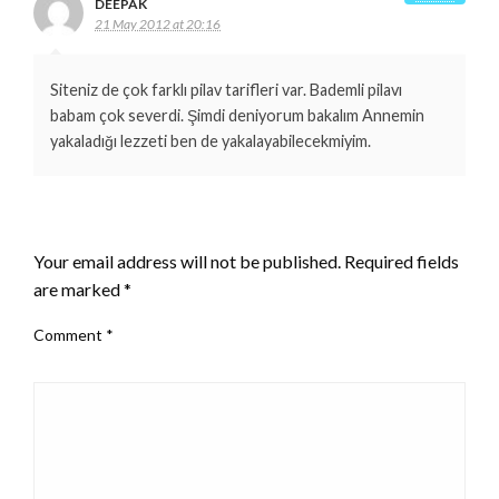
DEEPAK
21 May 2012 at 20:16
Siteniz de çok farklı pilav tarifleri var. Bademli pilavı
babam çok severdi. Şimdi deniyorum bakalım Annemin
yakaladığı lezzeti ben de yakalayabilecekmiyim.
LEAVE A RESPONSE
Your email address will not be published.
Required fields
are marked
*
Comment
*