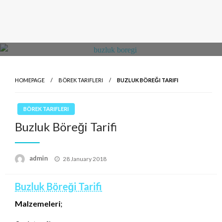
HOMEPAGE
BÖREK TARIFLERI
BUZLUK BÖREĞI TARIFI
BÖREK TARIFLERI
Buzluk Böreği Tarifi
Posted
admin
28 January 2018
on
Buzluk Böreği Tarifi
Malzemeleri
;