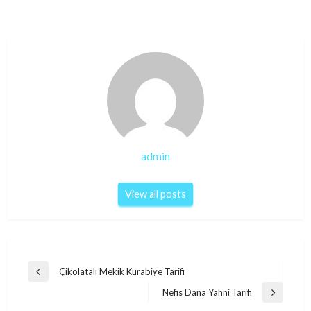
admin
View all posts
Post
Çikolatalı Mekik Kurabiye Tarifi
Previous
navigation
Post
Nefis Dana Yahni Tarifi
Next