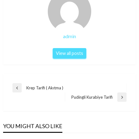
admin
View all posts
Post
Krep Tarifi ( Akıtma )
Previous
navigation
Post
Pudingli Kurabiye Tarifi
Next
Post
YOU MIGHT ALSO LIKE