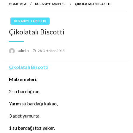
HOMEPAGE
KURABIYE TARIFLERI
ÇIKOLATALI BISCOTTI
KURABIYE TARIFLERI
Çikolatalı Biscotti
Posted
admin
28 October 2015
on
Çikolatalı Biscotti
Malzemeleri:
2 su bardağı un,
Yarım su bardağı kakao,
3 adet yumurta,
1 su bardağı toz şeker,