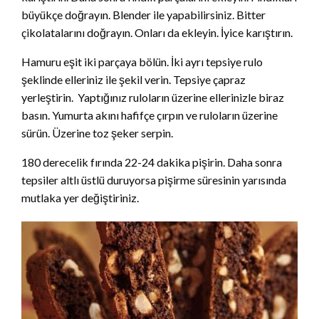
büyükçe doğrayın. Blender ile yapabilirsiniz. Bitter
çikolatalarını doğrayın. Onları da ekleyin. İyice karıştırın.
Hamuru eşit iki parçaya bölün. İki ayrı tepsiye rulo
şeklinde elleriniz ile şekil verin. Tepsiye çapraz
yerleştirin. Yaptığınız ruloların üzerine ellerinizle biraz
basın. Yumurta akını hafifçe çırpın ve ruloların üzerine
sürün. Üzerine toz şeker serpin.
180 derecelik fırında 22-24 dakika pişirin. Daha sonra
tepsiler altlı üstlü duruyorsa pişirme süresinin yarısında
mutlaka yer değiştiriniz.