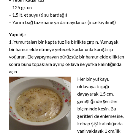
– 125 gr. un
– 1,5 lt. et suyu (6 su bardağı)
– Yarım bağ taze nane ya da maydanoz (ince kıyılmış)
Yapılışı:
1. Yumurtaları bir kapta tuz ile birlikte çırpın. Yumuşak
bir hamur elde etmeye yetecek kadar unla karıştırıp
yoğurun. Ele yapışmayan pürüzsüz bir hamur elde ellikten
sonra bunu topaklara ayırıp oklava ile yufka kalınlığında
açın.
Her bir yufkayı,
oklavaya bıçağı
dayayarak 1,5 cm.
genişliğinde şeritler
biçiminde kesin. Bu
şeritleri de enlemesine,
kebap şişi kalınlığında
yani yaklaşık 1 cm.’lik