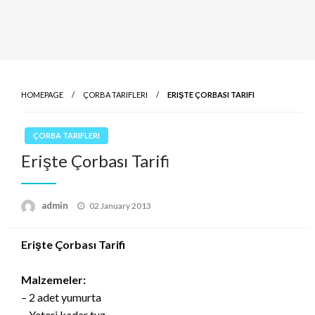
HOMEPAGE
ÇORBA TARIFLERI
ERIŞTE ÇORBASI TARIFI
ÇORBA TARIFLERI
Erişte Çorbası Tarifi
Posted
admin
02 January 2013
on
Erişte Çorbası Tarifi
Malzemeler:
– 2 adet yumurta
– Yeteri kadar tuz