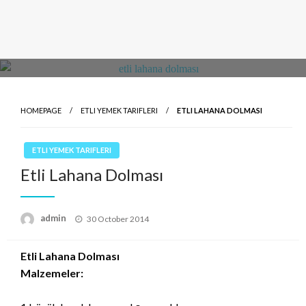
HOMEPAGE
ETLI YEMEK TARIFLERI
ETLI LAHANA DOLMASI
ETLI YEMEK TARIFLERI
Etli Lahana Dolması
Posted
admin
30 October 2014
on
Etli Lahana Dolması
Malzemeler: