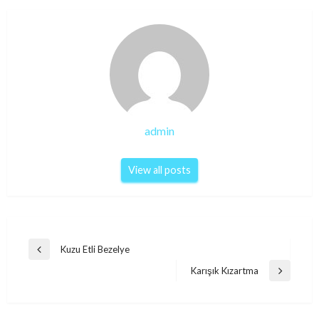
admin
View all posts
Post
Kuzu Etli Bezelye
Previous
navigation
Post
Karışık Kızartma
Next
Post