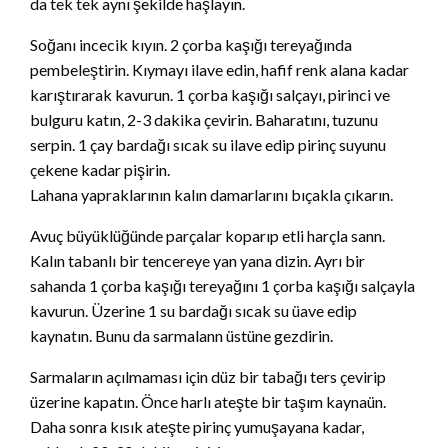
da tek tek aynı şekilde haşlayın.
Soğanı incecik kıyın. 2 çorba kaşığı tereyağında
pembeleştirin. Kıymayı ilave edin, hafif renk alana kadar
karıştırarak kavurun. 1 çorba kaşığı salçayı, pirinci ve
bulguru katın, 2-3 dakika çevirin. Baharatını, tuzunu
serpin. 1 çay bardağı sıcak su ilave edip pirinç suyunu
çekene kadar pişirin.
Lahana yapraklarının kalın damarlarını bıçakla çıkarın.
Avuç büyüklüğünde parçalar koparıp etli harçla sann.
Kalın tabanlı bir tencereye yan yana dizin. Ayrı bir
sahanda 1 çorba kaşığı tereyağını 1 çorba kaşığı salçayla
kavurun. Üzerine 1 su bardağı sıcak su üave edip
kaynatın. Bunu da sarmalann üstüne gezdirin.
Sarmaların açılmaması için düz bir tabağı ters çevirip
üzerine kapatın. Önce harlı ateşte bir taşım kaynaün.
Daha sonra kısık ateşte pirinç yumuşayana kadar,