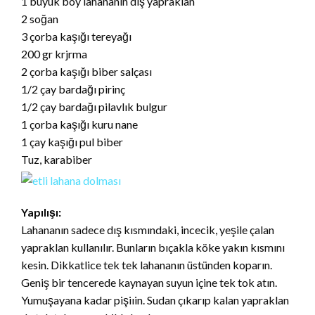
1 büyük boy lahananın dış yapraklan
2 soğan
3 çorba kaşığı tereyağı
200 gr krjrma
2 çorba kaşığı biber salçası
1/2 çay bardağı pirinç
1/2 çay bardağı pilavlık bulgur
1 çorba kaşığı kuru nane
1 çay kaşığı pul biber
Tuz, karabiber
Yapılışı:
Lahananın sadece dış kısmındaki, incecik, yeşile çalan
yapraklan kullanılır. Bunların bıçakla köke yakın kısmını
kesin. Dikkatlice tek tek lahananın üstünden koparın.
Geniş bir tencerede kaynayan suyun içine tek tok atın.
Yumuşayana kadar pişiıin. Sudan çıkarıp kalan yapraklan