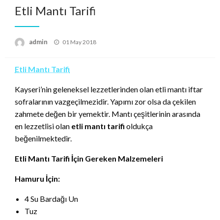
Etli Mantı Tarifi
Posted
admin
01 May 2018
on
Etli Mantı Tarifi
Kayseri’nin geleneksel lezzetlerinden olan etli mantı iftar
sofralarının vazgeçilmezidir. Yapımı zor olsa da çekilen
zahmete değen bir yemektir. Mantı çeşitlerinin arasında
en lezzetlisi olan
etli mantı tarifi
oldukça
beğenilmektedir.
Etli Mantı Tarifi İçin Gereken Malzemeleri
Hamuru İçin:
4 Su Bardağı Un
Tuz