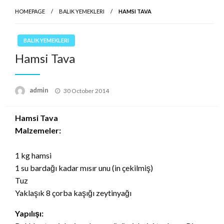
HOMEPAGE
BALIK YEMEKLERI
HAMSI TAVA
BALIK YEMEKLERI
Hamsi Tava
Posted
admin
30 October 2014
on
Hamsi Tava
Malzemeler:
1 kg hamsi
1 su bardağı kadar mısır unu (in çekilmiş)
Tuz
Yaklaşık 8 çorba kaşığı zeytinyağı
Yapılışı: