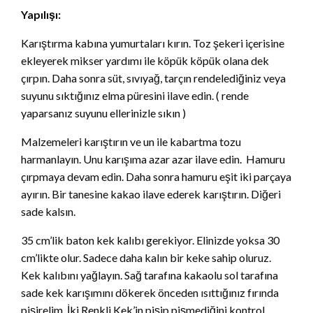
Yapılışı:
Karıştırma kabına yumurtaları kırın. Toz şekeri içerisine
ekleyerek mikser yardımı ile köpük köpük olana dek
çırpın. Daha sonra süt, sıvıyağ, tarçın rendelediğiniz veya
suyunu sıktığınız elma püresini ilave edin. ( rende
yaparsanız suyunu ellerinizle sıkın )
Malzemeleri karıştırın ve un ile kabartma tozu
harmanlayın. Unu karışıma azar azar ilave edin. Hamuru
çırpmaya devam edin. Daha sonra hamuru eşit iki parçaya
ayırın. Bir tanesine kakao ilave ederek karıştırın. Diğeri
sade kalsın.
35 cm’lik baton kek kalıbı gerekiyor. Elinizde yoksa 30
cm’likte olur. Sadece daha kalın bir keke sahip oluruz.
Kek kalıbını yağlayın. Sağ tarafına kakaolu sol tarafına
sade kek karışımını dökerek önceden ısıttığınız fırında
pişirelim. İki Renkli Kek’in pişip pişmediğini kontrol