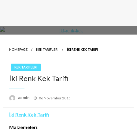
HOMEPAGE
KEK TARIFLERI
İKI RENK KEK TARIFI
KEK TARIFLERI
İki Renk Kek Tarifi
Posted
admin
06 November 2015
on
İki Renk Kek Tarifi
Malzemeleri
: