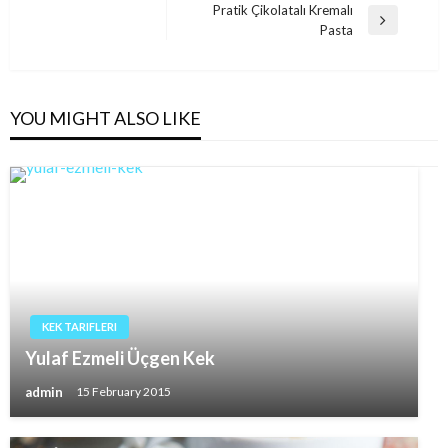
navigation
Pratik Çikolatalı Kremalı
Post
Next
Pasta
Post
YOU MIGHT ALSO LIKE
KEK TARIFLERI
Yulaf Ezmeli Üçgen Kek
admin
15 February 2015