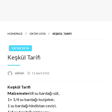
HOMEPAGE
OKTAY USTA
KEŞKÜL TARIFI
OKTAY USTA
Keşkül Tarifi
Posted
admin
11 April 2012
on
Keşkül Tarifi
Malzemeleri:
8 su bardağı süt,
1+ 1/4 su bardağı tozşeker,
1 su bardağı hindistan cevizi,
1/4 su bardağı pirinç unu,