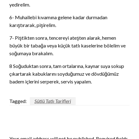
yedirelim.
6- Muhallebi kıvamına gelene kadar durmadan
karıştırarak, pişirelim.
7- Piştikten sonra, tencereyi ateşten alarak, hemen
büyük bir tabağa veya küçük tatlı kaselerine bölelim ve
soğumaya bırakalım.
8 Soğuduktan sonra, tam ortalarına, kaynar suya sokup
çıkartarak kabuklarını soyduğumuz ve dövdüğümüz
badem içlerini serperek, servis yapalım.
Tagged:
Sütlü Tatlı Tarifleri
LEAVE A RESPONSE
Your email address will not be published.
Required fields