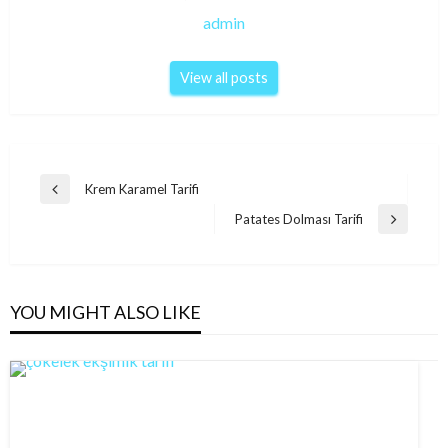
admin
View all posts
Post
Krem Karamel Tarifi
Previous
navigation
Post
Patates Dolması Tarifi
Next
Post
YOU MIGHT ALSO LIKE