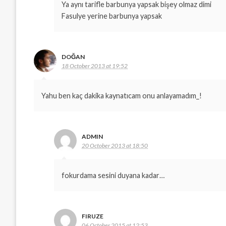
Ya aynı tarifle barbunya yapsak bişey olmaz dimi
Fasulye yerine barbunya yapsak
DOĞAN
18 October 2013 at 19:52
Yahu ben kaç dakika kaynatıcam onu anlayamadım_!
ADMIN
20 October 2013 at 18:50
fokurdama sesini duyana kadar…
FIRUZE
06 October 2015 at 12:53