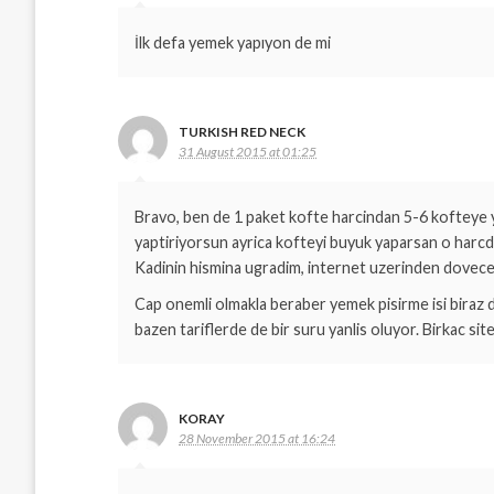
İlk defa yemek yapıyon de mi
TURKISH RED NECK
31 August 2015 at 01:25
Bravo, ben de 1 paket kofte harcindan 5-6 kofteye y
yaptiriyorsun ayrica kofteyi buyuk yaparsan o harcd
Kadinin hismina ugradim, internet uzerinden dovecek
Cap onemli olmakla beraber yemek pisirme isi biraz da 
bazen tariflerde de bir suru yanlis oluyor. Birkac 
KORAY
28 November 2015 at 16:24