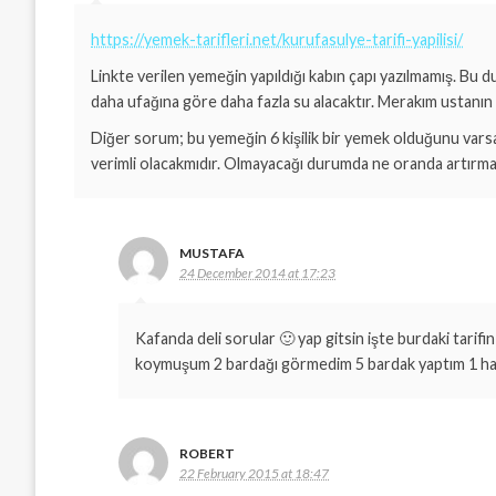
https://yemek-tarifleri.net/kurufasulye-tarifi-yapilisi/
Linkte verilen yemeğin yapıldığı kabın çapı yazılmamış. Bu d
daha ufağına göre daha fazla su alacaktır. Merakım ustanın t
Diğer sorum; bu yemeğin 6 kişilik bir yemek olduğunu var
verimli olacakmıdır. Olmayacağı durumda ne oranda artırmal
MUSTAFA
24 December 2014 at 17:23
Kafanda deli sorular 🙂 yap gitsin işte burdaki tarif
koymuşum 2 bardağı görmedim 5 bardak yaptım 1 hafta
ROBERT
22 February 2015 at 18:47