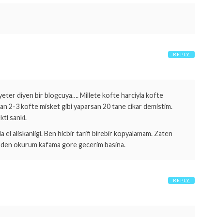
REPLY
eter diyen bir blogcuya…. Millete kofte harciyla kofte
an 2-3 kofte misket gibi yaparsan 20 tane cikar demistim.
ti sanki.
el aliskanligi. Ben hicbir tarifi birebir kopyalamam. Zaten
siteden okurum kafama gore gecerim basina.
REPLY