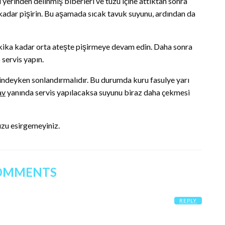
 yerinden delinmiş biberleri ve tuzu içine attıktan sonra
adar pişirin. Bu aşamada sıcak tavuk suyunu, ardından da
akika kadar orta ateşte pişirmeye devam edin. Daha sonra
 servis yapın.
erindeyken sonlandırmalıdır. Bu durumda kuru fasulye yarı
av
yanında servis yapılacaksa suyunu biraz daha çekmesi
zu esirgemeyiniz.
OMMENTS
REPLY