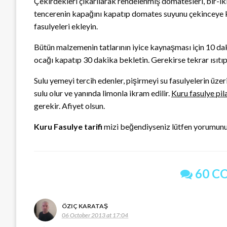
Çekirdekleri çıkarılarak rendelenmiş domatesleri, bir-iki
tencerenin kapağını kapatıp domates suyunu çekinceye k
fasulyeleri ekleyin.
Bütün malzemenin tatlarının iyice kaynaşması için 10 d
ocağı kapatıp 30 dakika bekletin. Gerekirse tekrar ısıtıp
Sulu yemeyi tercih edenler, pişirmeyi su fasulyelerin üz
sulu olur ve yanında limonla ikram edilir.
Kuru fasulye pil
gerekir. Afiyet olsun.
Kuru Fasulye tarifi
mizi beğendiyseniz lütfen yorumunu
60 C
ÖZIÇ KARATAŞ
06 October 2013 at 17:04