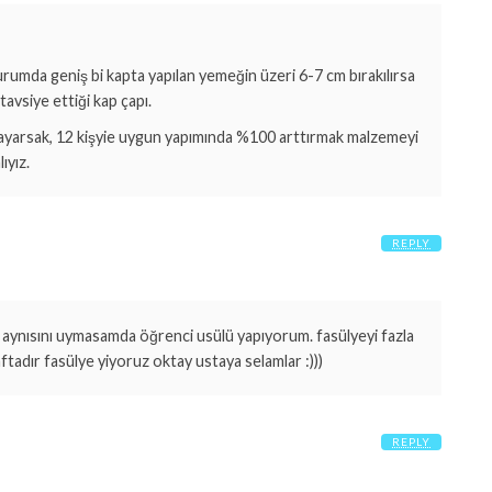
urumda geniş bi kapta yapılan yemeğin üzeri 6-7 cm bırakılırsa
avsiye ettiği kap çapı.
sayarsak, 12 kişyie uygun yapımında %100 arttırmak malzemeyi
ıyız.
REPLY
in aynısını uymasamda öğrenci usülü yapıyorum. fasülyeyi fazla
dır fasülye yiyoruz oktay ustaya selamlar :)))
REPLY