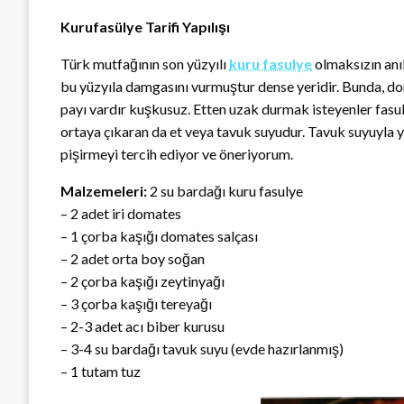
Kurufasülye Tarifi Yapılışı
Türk mutfağının son yüzyılı
kuru fasulye
olmaksızın anıl
bu yüzyıla damgasını vurmuştur dense yeridir. Bunda, do
payı vardır kuşkusuz. Etten uzak durmak isteyenler fasuly
ortaya çıkaran da et veya tavuk suyudur. Tavuk suyuyla ya
pişirmeyi tercih ediyor ve öneriyorum.
Malzemeleri:
2 su bardağı kuru fasulye
– 2 adet iri domates
– 1 çorba kaşığı domates salçası
– 2 adet orta boy soğan
– 2 çorba kaşığı zeytinyağı
– 3 çorba kaşığı tereyağı
– 2-3 adet acı biber kurusu
– 3-4 su bardağı tavuk suyu (evde hazırlanmış)
– 1 tutam tuz