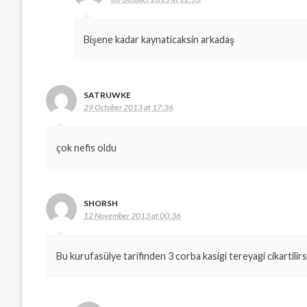
Bişene kadar kaynaticaksin arkadaş
SATRUWKE
29 October 2013 at 17:36
çok nefis oldu
SHORSH
12 November 2013 at 00:36
Bu kurufasülye tarifinden 3 corba kasigi tereyagi cikartilirsa