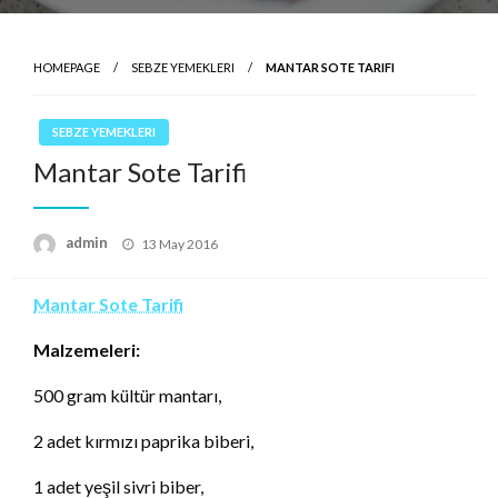
HOMEPAGE
SEBZE YEMEKLERI
MANTAR SOTE TARIFI
SEBZE YEMEKLERI
Mantar Sote Tarifi
Posted
admin
13 May 2016
on
Mantar Sote Tarifi
Malzemeleri:
500 gram kültür mantarı,
2 adet kırmızı paprika biberi,
1 adet yeşil sivri biber,