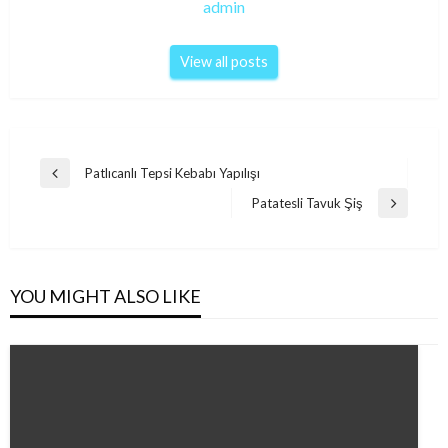
admin
View all posts
Post
Patlıcanlı Tepsi Kebabı Yapılışı
Previous
navigation
Post
Patatesli Tavuk Şiş
Next
Post
YOU MIGHT ALSO LIKE