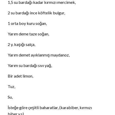
1,5 su bardağı kadar kırmızı mercimek,
2 su bardağı ince köftelik bulgur,
1 orta boy kuru soğan,
Yarım deme taze soğan,
2 y. kaşığı salça,
Yarım demet ayıklanmış maydanoz,
Yarım su bardağı sıvı yağ,
Bir adet limon,
Tuz,
Su,
İsteğe göre çeşitli baharatlar, (karabiber, kırmızı
biber v.s)