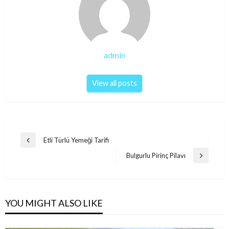
admin
View all posts
Post
Etli Türlü Yemeği Tarifi
Previous
navigation
Post
Bulgurlu Pirinç Pilavı
Next
Post
YOU MIGHT ALSO LIKE