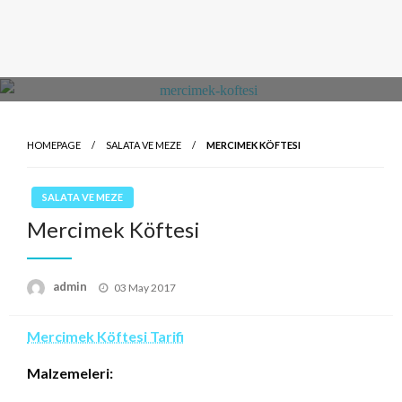
HOMEPAGE
SALATA VE MEZE
MERCIMEK KÖFTESI
SALATA VE MEZE
Mercimek Köftesi
Posted
admin
03 May 2017
on
Mercimek Köftesi Tarifi
Malzemeleri: