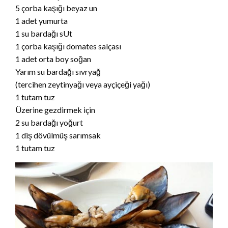
5 çorba kaşığı beyaz un
1 adet yumurta
1 su bardağı sUt
1 çorba kaşığı domates salçası
1 adet orta boy soğan
Yarım su bardağı sıvryağ
(tercihen zeytinyağı veya ayçiçeği yağı)
1 tutam tuz
Üzerine gezdirmek için
2 su bardağı yoğurt
1 diş dövülmüş sarımsak
1 tutam tuz