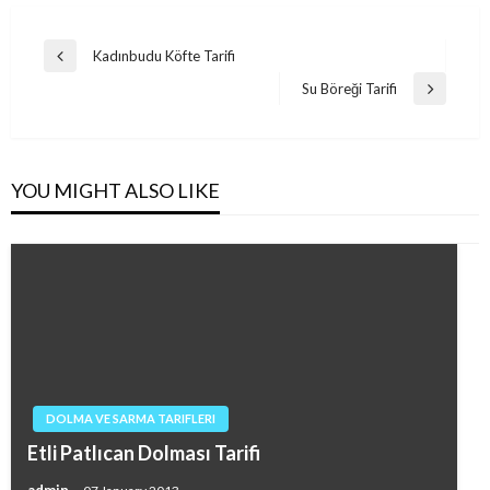
Post
Kadınbudu Köfte Tarifi
Previous
navigation
Post
Su Böreği Tarifi
Next
Post
YOU MIGHT ALSO LIKE
DOLMA VE SARMA TARIFLERI
Etli Patlıcan Dolması Tarifi