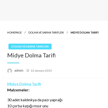
HOMEPAGE
DOLMA VE SARMA TARIFLERI
MIDYE DOLMA TARIFI
DOLMA VE SARMA TARIFLERI
Midye Dolma Tarifi
Posted
admin
13 January 2013
on
Midye Dolma Tarifi
Malzemeler:
30 adet kaldınkya da pazı yaprağı
10 çorba kaşığı mısır unu