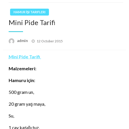
HAMUR İŞI TARIFLERI
Mini Pide Tarifi
Posted
admin
12 October 2015
on
Mini Pide Tarifi
Malzemeleri:
Hamuru için:
500 gram un,
20 gram yaş maya,
Su,
1 çay kaşığı tuz,