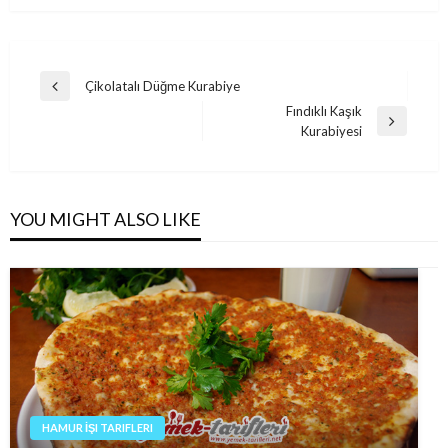
Post
Çikolatalı Düğme Kurabiye
Previous
navigation
Fındıklı Kaşık
Post
Next
Kurabiyesi
Post
YOU MIGHT ALSO LIKE
HAMUR İŞI TARIFLERI