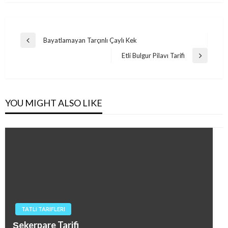
Post
Bayatlamayan Tarçınlı Çaylı Kek
Previous
navigation
Post
Etli Bulgur Pilavı Tarifi
Next
Post
YOU MIGHT ALSO LIKE
TATLI TARIFLERI
Şekerpare Tarifi