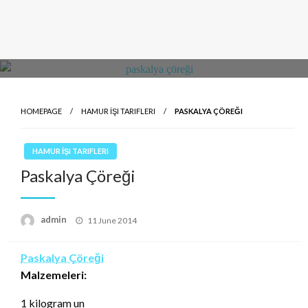
HOMEPAGE
HAMUR İŞI TARIFLERI
PASKALYA ÇÖREĞI
HAMUR İŞI TARIFLERI
Paskalya Çöreği
Posted
admin
11 June 2014
on
Paskalya Çöreği
Malzemeleri:
1 kilogram un