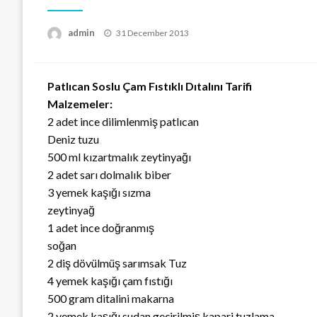
Posted
admin
31 December 2013
on
Patlıcan Soslu Çam Fıstıklı Dıtalını Tarifi
Malzemeler:
2 adet ince dilimlenmiş patlıcan
Deniz tuzu
500 ml kızartmalık zeytinyağı
2 adet sarı dolmalık biber
3 yemek kaşığı sızma
zeytinyağ
1 adet ince doğranmış
soğan
2 diş dövülmüş sarımsak Tuz
4 yemek kaşığı çam fıstığı
500 gram ditalini makarna
2 yemek kaşığı sudan geçirilmiş kapari tuzlama