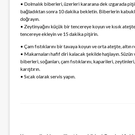
• Dolmalık biberleri, üzerleri kararana dek ızgarada piş
bağladıktan sonra 10 dakika bekletin. Biberlerin kabukla
doğrayın.
• Zeytinyağını küçük bir tencereye koyun ve kısık ateşte 
tencereye ekleyin ve 15 dakika pişirin.
• Çam fıstıklarını bir tavaya koyun ve orta ateşte, altın
• Makarnaları hafif diri kalacak şekilde haşlayın. Süzün v
biberleri, soğanları, çam fıstıklarını, kaparileri, zeytinl
karıştırın.
• Sıcak olarak servis yapın.
LEAVE A RESPONSE