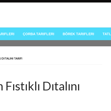
k Tarifleri
ARIFLERI
ÇORBA TARIFLERI
BÖREK TARIFLERI
TATL
 DITALINI TARIFI
Fıstıklı Dıtalını