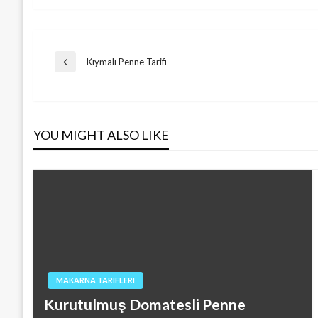
Post
Kıymalı Penne Tarifi
Previous
Post
navigation
YOU MIGHT ALSO LIKE
MAKARNA TARIFLERI
Kurutulmuş Domatesli Penne