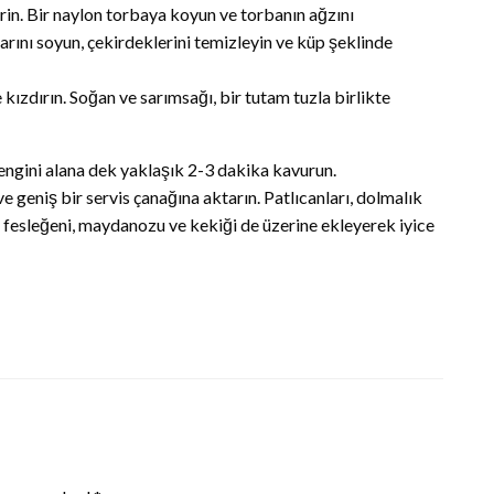
irin. Bir naylon torbaya koyun ve torbanın ağzını
rını soyun, çekirdeklerini temizleyin ve küp şeklinde
kızdırın. Soğan ve sarımsağı, bir tutam tuzla birlikte
 rengini alana dek yaklaşık 2-3 dakika kavurun.
e geniş bir servis çanağına aktarın. Patlıcanları, dolmalık
eri, fesleğeni, maydanozu ve kekiği de üzerine ekleyerek iyice