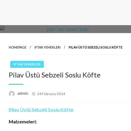
HOMEPAGE
IFTAR YEMEKLERI
PILAV ÜSTÜ SEBZELI SOSLU KÖFTE
IFTAR YEMEKLERI
Pilav Üstü Sebzeli Soslu Köfte
Posted
admin
24 February 2014
on
Pilav Üstü Sеbzеli Soslu Köftе
Malzemeleri: