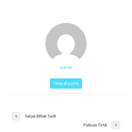
admin
View all posts
Post
Salçalı Biftek Tarifi
Previous
navigation
Post
Patlıcan Tiridi
Next