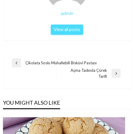
admin
View all posts
Post
Çikolata Soslu Muhallebili Bisküvi Pastası
Previous
navigation
Açma Tadında Çörek
Post
Next
Tarifi
Post
YOU MIGHT ALSO LIKE