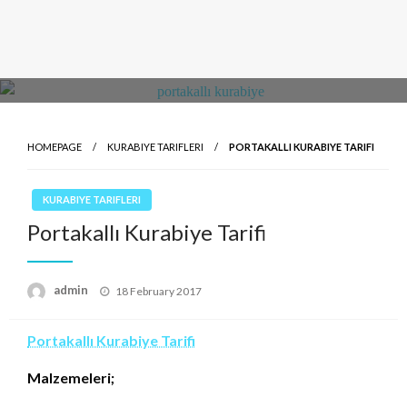
HOMEPAGE
KURABIYE TARIFLERI
PORTAKALLI KURABIYE TARIFI
KURABIYE TARIFLERI
Portakallı Kurabiye Tarifi
Posted
admin
18 February 2017
on
Portakallı Kurabiye Tarifi
Malzemeleri;