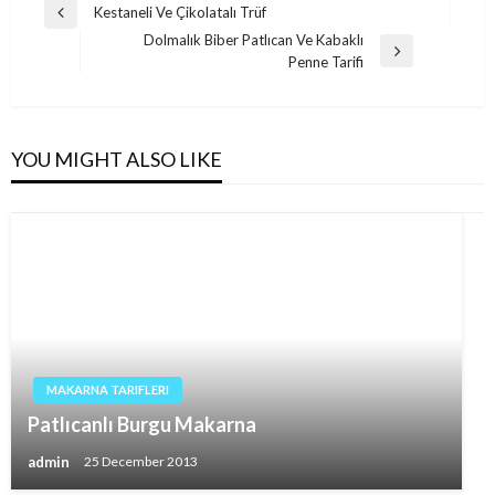
Post
Kestaneli Ve Çikolatalı Trüf
Previous
navigation
Dolmalık Biber Patlıcan Ve Kabaklı
Post
Next
Penne Tarifi
Post
YOU MIGHT ALSO LIKE
MAKARNA TARIFLERI
Patlıcanlı Burgu Makarna
admin
25 December 2013