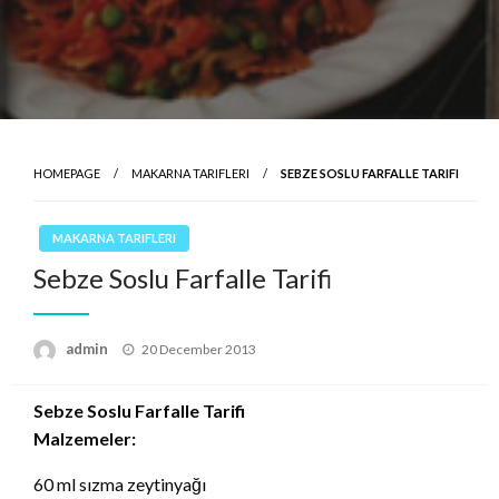
HOMEPAGE
MAKARNA TARIFLERI
SEBZE SOSLU FARFALLE TARIFI
MAKARNA TARIFLERI
Sebze Soslu Farfalle Tarifi
Posted
admin
20 December 2013
on
Sebze Soslu Farfalle Tarifi
Malzemeler:
60 ml sızma zeytinyağı