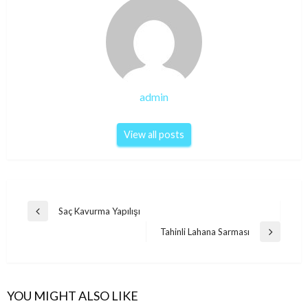
admin
View all posts
Post
Saç Kavurma Yapılışı
Previous
navigation
Post
Tahinli Lahana Sarması
Next
Post
YOU MIGHT ALSO LIKE