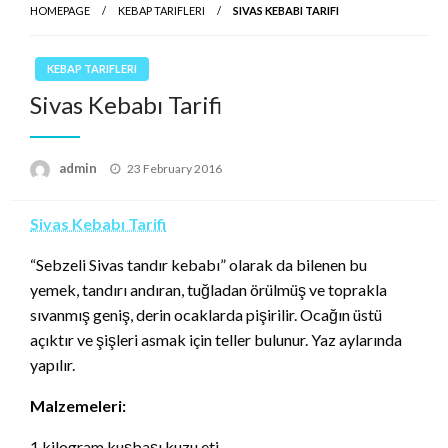
HOMEPAGE
KEBAP TARIFLERI
SIVAS KEBABI TARIFI
KEBAP TARIFLERI
Sivas Kebabı Tarifi
Posted
admin
23 February 2016
on
Sivas Kebabı Tarifi
“Sebzeli Sivas tandır kebabı” olarak da bilenen bu
yemek, tandırı andıran, tuğladan örülmüş ve toprakla
sıvanmış geniş, derin ocaklarda pişirilir. Ocağın üstü
açıktır ve şişleri asmak için teller bulunur. Yaz aylarında
yapılır.
Malzemeleri:
1 kilogram kuşbaşı kuzu eti,