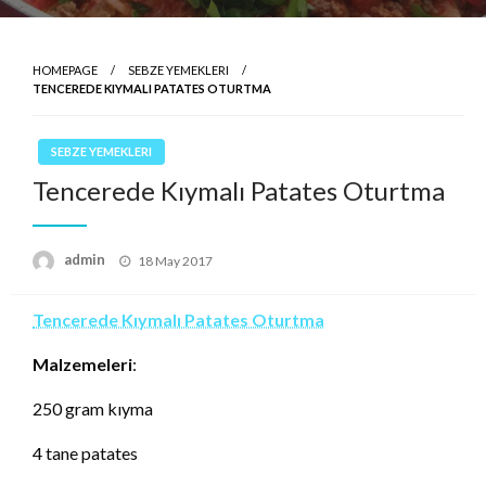
HOMEPAGE
SEBZE YEMEKLERI
TENCEREDE KIYMALI PATATES OTURTMA
SEBZE YEMEKLERI
Tencerede Kıymalı Patates Oturtma
Posted
admin
18 May 2017
on
Tencerede Kıymalı Patates Oturtma
Malzemeleri
:
250 gram kıyma
4 tane patates