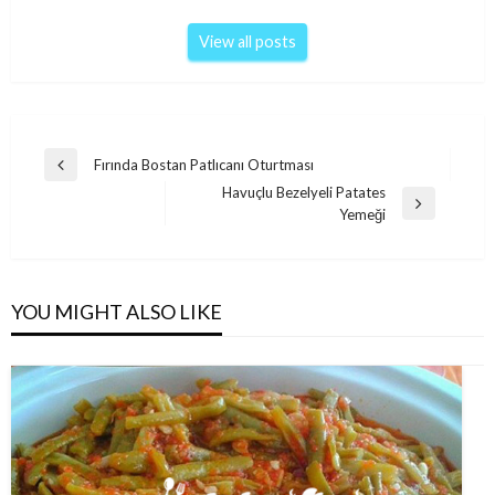
View all posts
Post
Fırında Bostan Patlıcanı Oturtması
Previous
navigation
Havuçlu Bezelyeli Patates
Post
Next
Yemeği
Post
YOU MIGHT ALSO LIKE