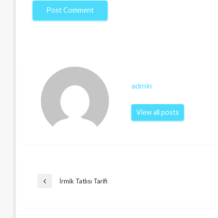
admin
View all posts
Post
İrmik Tatlısı Tarifi
Previous
Post
navigation