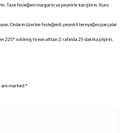
in. Taze fesleğeni margarin ve peynirle karıştırın. Kuru
n. Onların üzerine fesleğenli. peynirli tereyağını parçalar
 225° ısıtılmış fırının alttan 2. rafında 25 dakika pişirin.
s are marked
*