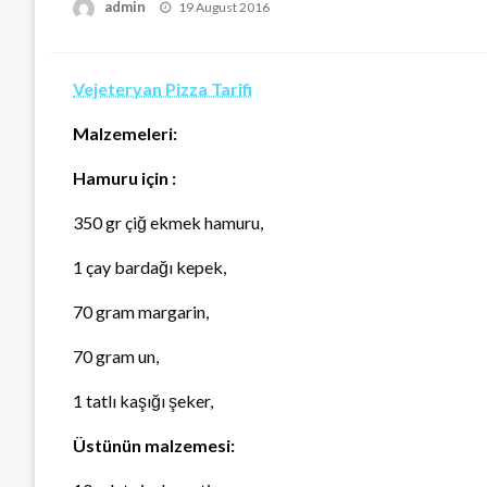
Posted
admin
19 August 2016
on
Vejeteryan Pizza Tarifi
Malzemeleri:
Hamuru için :
350 gr çiğ ekmek hamuru,
1 çay bardağı kepek,
70 gram margarin,
70 gram un,
1 tatlı kaşığı şeker,
Üstünün malzemesi: