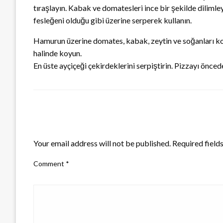
tıraşlayın. Kabak ve domatesleri ince bir şekilde dilimley
fesleğeni olduğu gibi üzerine serperek kullanın.
Hamurun üzerine domates, kabak, zeytin ve soğanları koyu
halinde koyun.
En üste ayçiçeği çekirdeklerini serpiştirin. Pizzayı önceden
LEAVE A RESPONSE
Your email address will not be published.
Required field
Comment
*