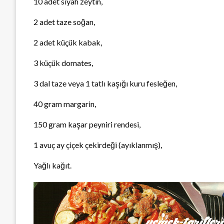
10 adet siyah zeytin,
2 adet taze soğan,
2 adet küçük kabak,
3 küçük domates,
3 dal taze veya 1 tatlı kaşığı kuru fesleğen,
40 gram margarin,
150 gram kaşar peyniri rendesi,
1 avuç ay çiçek çekirdeği (ayıklanmış),
Yağlı kağıt.