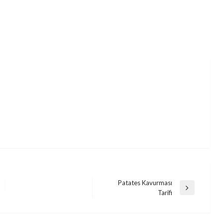
Patates Kavurması
Next
Tarifi
Post