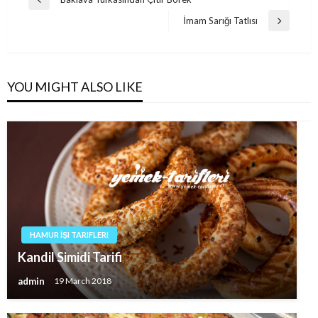
Previous
navigation
Post
İmam Sarığı Tatlısı
Next
Post
YOU MIGHT ALSO LIKE
HAMUR İŞI TARIFLERI
Kandil Simidi Tarifi
admin
19 March 2018