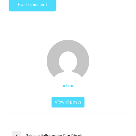
admin
View all posts
Post
Baklava Yufkasından Çıtır Börek