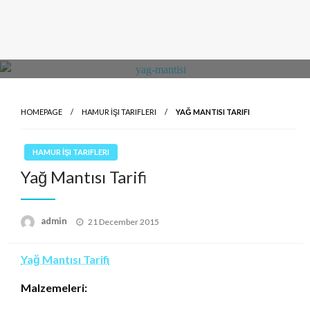
HOMEPAGE
HAMUR İŞI TARIFLERI
YAĞ MANTISI TARIFI
HAMUR İŞI TARIFLERI
Yağ Mantısı Tarifi
Posted
admin
21 December 2015
on
Yağ Mantısı Tarifi
Malzemeleri: