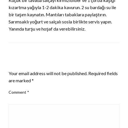
Küçük bir tavada salçayı kırmızıbiber ve 1 çorba kaşığı
kızartma yağıyla 1-2 dakika kavurun. 2 su bardağı su ile
bir taşım kaynatın. Mantıları tabaklara paylaştırın.
Sarımsaklı yoğurt ve salçalı sosla birlikte servis yapın.
Yanında turşu ve hoşaf da verebilirsiniz.
LEAVE A RESPONSE
Your email address will not be published.
Required fields
are marked
*
Comment
*