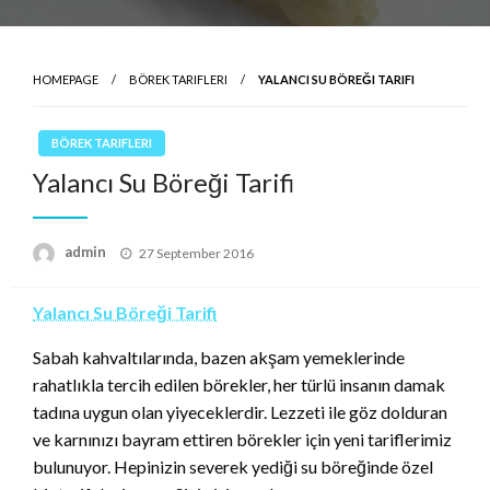
HOMEPAGE
BÖREK TARIFLERI
YALANCI SU BÖREĞI TARIFI
BÖREK TARIFLERI
Yalancı Su Böreği Tarifi
Posted
admin
27 September 2016
on
Yalancı Su Böreği Tarifi
Sabah kahvaltılarında, bazen akşam yemeklerinde
rahatlıkla tercih edilen börekler, her türlü insanın damak
tadına uygun olan yiyeceklerdir. Lezzeti ile göz dolduran
ve karnınızı bayram ettiren börekler için yeni tariflerimiz
bulunuyor. Hepinizin severek yediği su böreğinde özel