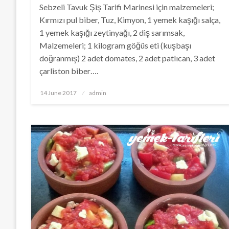
Sebzeli Tavuk Şiş Tarifi Marinesi için malzemeleri;
Kırmızı pul biber, Tuz, Kimyon, 1 yemek kaşığı salça,
1 yemek kaşığı zeytinyağı, 2 diş sarımsak,
Malzemeleri; 1 kilogram göğüs eti (kuşbaşı
doğranmış) 2 adet domates, 2 adet patlıcan, 3 adet
çarliston biber….
Posted
14 June 2017
admin
on