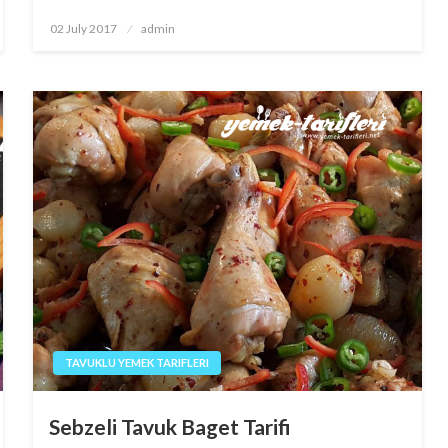
Posted
02 July 2017
admin
on
TAVUKLU YEMEK TARIFLERI
Sebzeli Tavuk Baget Tarifi