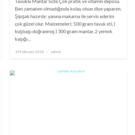
Tavuklu Mantar Sote Çok pratik ve vitamin deposu.
Ben zamanım olmadığında kolay olsun diye yaparım.
Şipşak hazırdır. yanına makarna ile servis ederim
çok güzel olur. Malzemeleri; 500 gram tavuk eti, (
kuşbaşı doğranmış ) 300 gram mantar, 2 yemek
kaşığı…
Posted
19 February 2018
admin
on