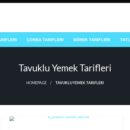
k Tarifleri
ARIFLERI
ÇORBA TARIFLERI
BÖREK TARIFLERI
TATL
Tavuklu Yemek Tarifleri
HOMEPAGE
TAVUKLU YEMEK TARIFLERI