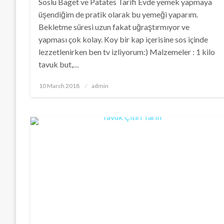
Soslu Baget ve Patates Tarifi Evde yemek yapmaya
üşendiğim de pratik olarak bu yemeği yaparım.
Bekletme süresi uzun fakat uğraştırmıyor ve
yapması çok kolay. Koy bir kap içerisine sos içinde
lezzetlenirken ben tv izliyorum:) Malzemeler : 1 kilo
tavuk but,…
Posted
10 March 2018
admin
on