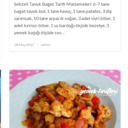
Sebzeli Tavuk Baget Tarifi Malzemeleri: 6-7 tane
baget tavuk but, 1 tane havuç, 1 tane patates, 3 diş
sarımsak, 10 tane arpacık soğan, 3 adet sivri biber, 1
adet kırmızı biber, 1 su bardağı ölçüde bezelye, 3
yemek kaşığı ölçüde sıvı…
Posted
08 May 2017
admin
on