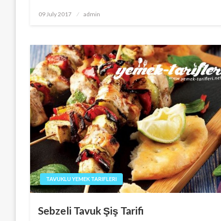
Posted
09 July 2017
admin
on
TAVUKLU YEMEK TARIFLERI
Sebzeli Tavuk Şiş Tarifi