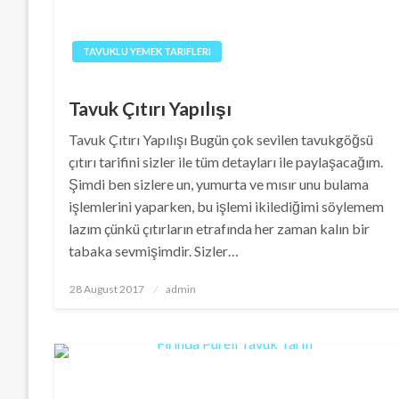
TAVUKLU YEMEK TARIFLERI
Tavuk Çıtırı Yapılışı
Tavuk Çıtırı Yapılışı Bugün çok sevilen tavukgöğsü
çıtırı tarifini sizler ile tüm detayları ile paylaşacağım.
Şimdi ben sizlere un, yumurta ve mısır unu bulama
işlemlerini yaparken, bu işlemi ikilediğimi söylemem
lazım çünkü çıtırların etrafında her zaman kalın bir
tabaka sevmişimdir. Sizler…
Posted
28 August 2017
admin
on