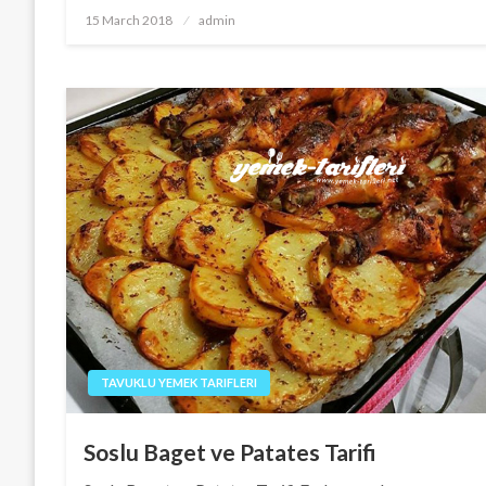
Posted
15 March 2018
admin
on
TAVUKLU YEMEK TARIFLERI
Soslu Baget ve Patates Tarifi