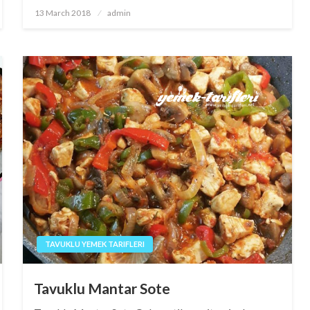
Posted
13 March 2018
admin
on
TAVUKLU YEMEK TARIFLERI
Tavuklu Mantar Sote