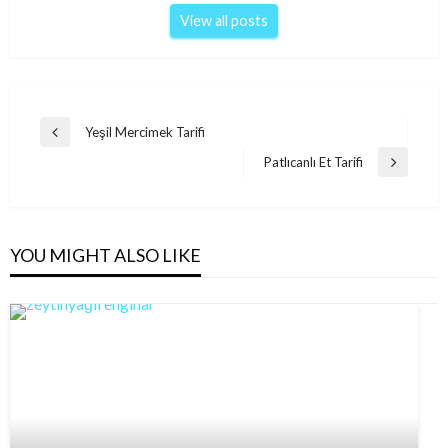
View all posts
Post
Yeşil Mercimek Tarifi
Previous
navigation
Post
Patlıcanlı Et Tarifi
Next
Post
YOU MIGHT ALSO LIKE