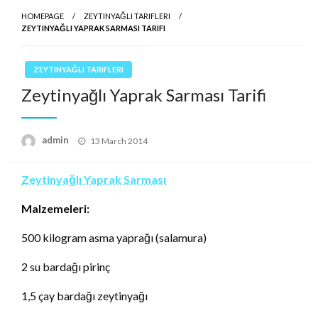
HOMEPAGE
ZEYTINYAĞLI TARIFLERI
ZEYTINYAĞLI YAPRAK SARMASI TARIFI
ZEYTINYAĞLI TARIFLERI
Zeytinyağlı Yaprak Sarması Tarifi
Posted
admin
13 March 2014
on
Zeytinyağlı Yaprak Sarması
Malzemeleri:
500 kilogram asma yaprağı (salamura)
2 su bardağı pirinç
1,5 çay bardağı zeytinyağı