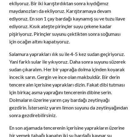
ekliyoruz. Bir iki karıştırdıktan sonra kıydığımız
maydanozları da ekliyoruz. Karıştıramaya devam
ediyoruz. En son 1 çay bardağı kaynamış su ve tuzu ilave
ediyoruz. Kısık ateşte pirinçler suyu çekene kadar
pişiriyoruz. Pirinçler suyunu çektikten sonra soğuması
için ocağın altını kapatıyoruz.
Salamura yaprakları ılık su ile 4-5 kez sudan geçiriyoruz.
Yani farklı sular ile yıkıyoruz. Daha sonra suyunu süzerek
sudan çıkaralım. Her bir yaprağa dolma içinden koyarak
incecik sarın. Gergin ve ince olan makbuldür. Bir derin
tencere alın içerisine yaprakları dizin. Fakat dibi tutması
için birkaç asma yaprağını tencerenin dibine serin.
Dolmaların üzerine yarım çay bardağı zeytinyağı
gezdirin. İsterseniz yarım limon suyunu da zeytinyağından
sonra gezdirebilirsiniz.
En son aşamada tencerenin içerisine yaprakların üzerine
bir yemek tabağı kapatın iki su bardağı kaynar su