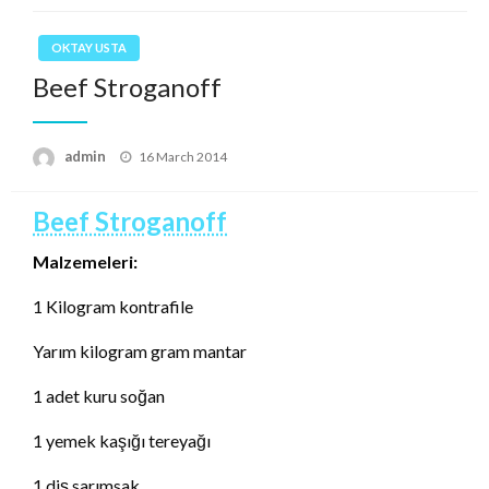
OKTAY USTA
Beef Stroganoff
Posted
admin
16 March 2014
on
Beef Stroganoff
Malzemeleri:
1 Kilogram kontrafile
Yarım kilogram gram mantar
1 adet kuru soğan
1 yemek kaşığı tereyağı
1 diş sarımsak