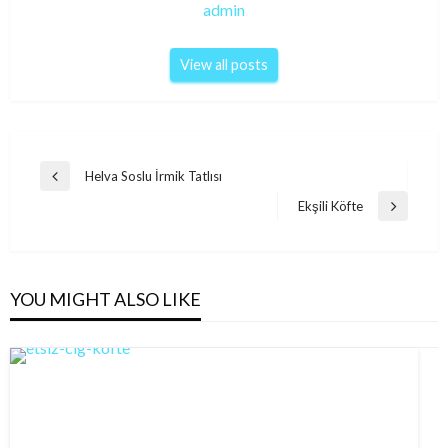
admin
View all posts
Post
Helva Soslu İrmik Tatlısı
Previous
navigation
Post
Ekşili Köfte
Next
Post
YOU MIGHT ALSO LIKE