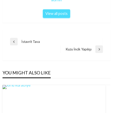
View all posts
Post
İstavrit Tava
Previous
navigation
Post
Kuzu İncik Yapılışı
Next
Post
YOU MIGHT ALSO LIKE