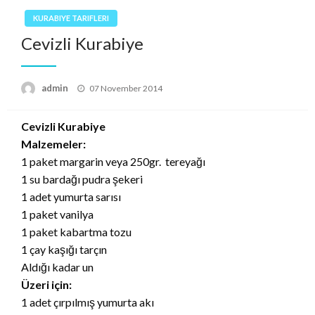
KURABIYE TARIFLERI
Cevizli Kurabiye
Posted
admin
07 November 2014
on
Cevizli Kurabiye
Malzemeler:
1 paket margarin veya 250gr. tereyağı
1 su bardağı pudra şekeri
1 adet yumurta sarısı
1 paket vanilya
1 paket kabartma tozu
1 çay kaşığı tarçın
Aldığı kadar un
Üzeri için:
1 adet çırpılmış yumurta akı