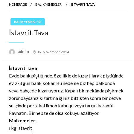
HOMEPAGE
BALIK YEMEKLERI
İSTAVRIT TAVA
BALIK YEMEKLERI
İstavrit Tava
Posted
admin
06 November 2014
on
İstavrit Tava
Evde balık piştiğinde, özellikle de kızartılarak piştiğinde
ev 2-3 gün balık kokar. Bu nedenle biz hep balkonda
veya bahçede kızartıyoruz. Kapalı bir mekânda pişirmek
zorundaysanız kızartma işiniz bittikten sonra bir cezve
su içinde portakal limon kabuğu veya tarçın karanfil
kaynatın. Bir nebze de olsa kokuyu azaltıyor.
Malzemeler:
ı kg istavrit