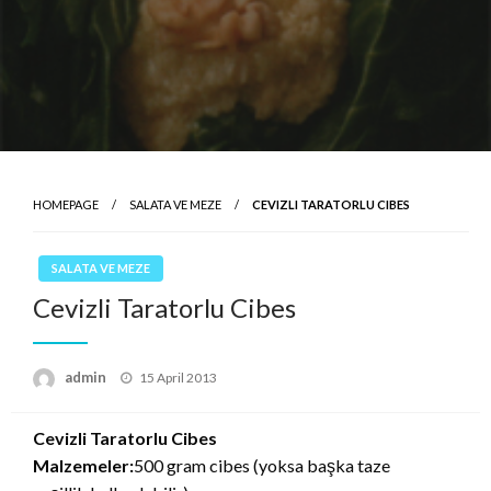
HOMEPAGE
SALATA VE MEZE
CEVIZLI TARATORLU CIBES
SALATA VE MEZE
Cevizli Taratorlu Cibes
Posted
admin
15 April 2013
on
Cevizli Taratorlu Cibes
Malzemeler:
500 gram cibes (yoksa başka taze