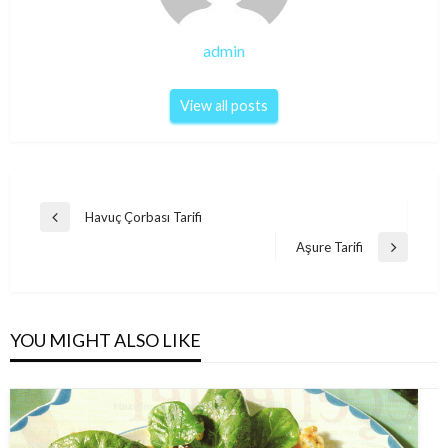
admin
View all posts
Post
Havuç Çorbası Tarifi
Previous
navigation
Post
Aşure Tarifi
Next
Post
YOU MIGHT ALSO LIKE