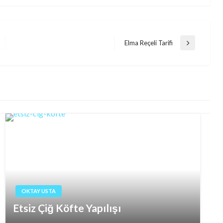
Elma Reçeli Tarifi
Next
Post
OKTAY USTA
Etsiz Çiğ Köfte Yapılışı