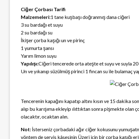
Ciğer Çorbası Tarifi
Malzemeleri:
1 tane kuşbaşı doğranmış dana ciğeri
3 su bardağı et suyu
2 su bardağı su
İkişer çorba kaşığı un ve pirinç
1 yumurta şansı
Yarım limon suyu
Yapılışı:
Ciğeri tencerede orta ateşte et suyu ve suyla 20
Un ve yıkanıp süzülmüş pirinci 1 fincan su ile bulamaç y
Tencerenin kapağını kapatıp altını kısın ve 15 dakika son
alıp bu karışıma ekleyip ılıttıktan sonra pişmekte olan 
olacaktır, ocaktan alın.
Not:
İsterseniz çorbadaki ağır ciğer kokusunu yumuşatmak
yöntem de servis kâsesinin Üzeri için bir çorba kaşığı er