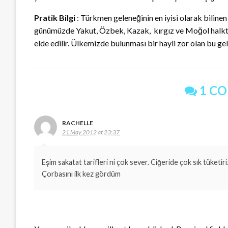
Pratik Bilgi
: Türkmen geleneğinin en iyisi olarak bilinen
günümüzde Yakut, Özbek, Kazak, kırgız ve Moğol halkta
elde edilir. Ülkemizde bulunması bir hayli zor olan bu gel
1 C
RACHELLE
21 May 2012 at 23:37
Eşim sakatat tarifleri ni çok sever. Ciğeride çok sık tüketir
Çorbasını ilk kez gördüm
LEAVE A RESPONSE