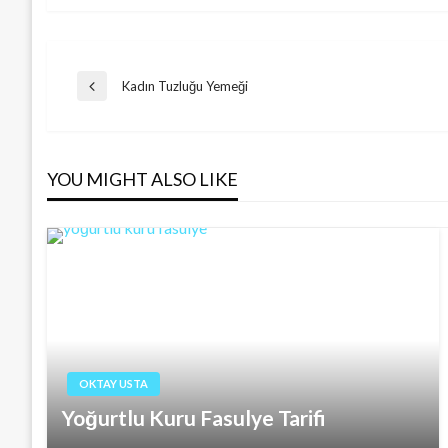
Post
Kadın Tuzluğu Yemeği
Previous
Post
navigation
YOU MIGHT ALSO LIKE
OKTAY USTA
Yoğurtlu Kuru Fasulye Tarifi