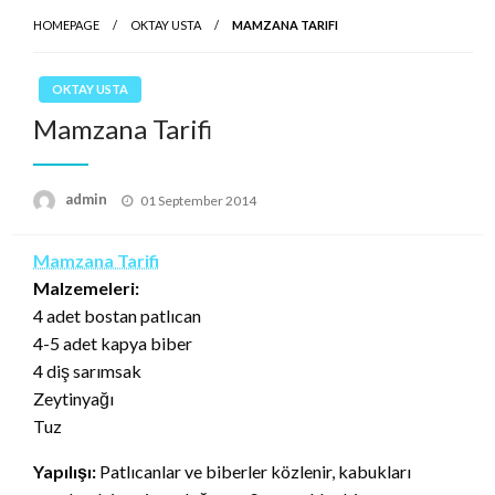
HOMEPAGE
OKTAY USTA
MAMZANA TARIFI
OKTAY USTA
Mamzana Tarifi
Posted
admin
01 September 2014
on
Mamzana Tarifi
Malzemeleri:
4 adet bostan patlıcan
4-5 adet kapya biber
4 diş sarımsak
Zeytinyağı
Tuz
Yapılışı:
Patlıcanlar ve biberler közlenir, kabukları