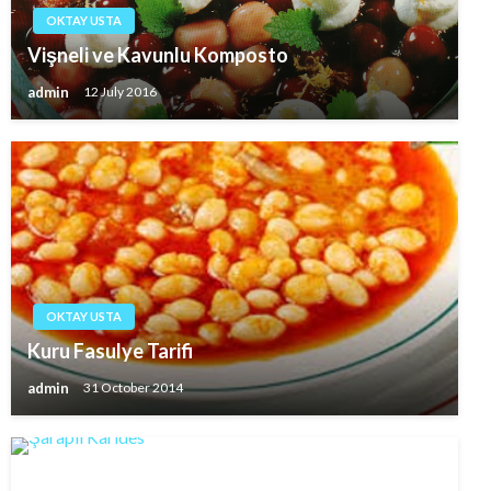
OKTAY USTA
Vişneli ve Kavunlu Komposto
admin
12 July 2016
OKTAY USTA
Kuru Fasulye Tarifi
admin
31 October 2014