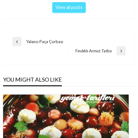
View all posts
Post
Yalancı Paça Çorbası
Previous
navigation
Post
Fındıklı Armut Tatlısı
Next
Post
YOU MIGHT ALSO LIKE