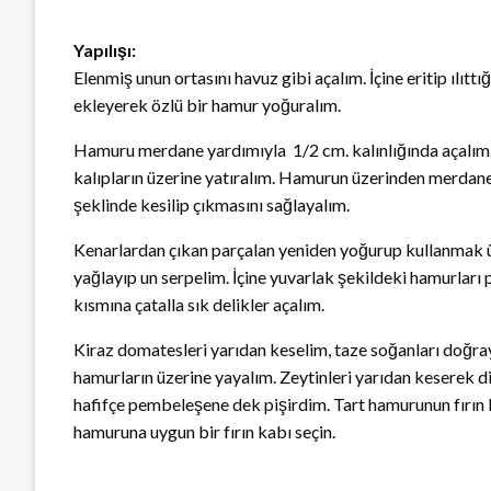
Yapılışı:
Elenmiş unun ortasını havuz gibi açalım. İçine eritip ılı
ekleyerek özlü bir hamur yoğuralım.
Hamuru merdane yardımıyla 1/2 cm. kalınlığında açalım. T
kalıpların üzerine yatıralım. Hamurun üzerinden merdaney
şeklinde kesilip çıkmasını sağlayalım.
Kenarlardan çıkan parçalan yeniden yoğurup kullanmak üz
yağlayıp un serpelim. İçine yuvarlak şekildeki hamurlar
kısmına çatalla sık delikler açalım.
Kiraz domatesleri yarıdan keselim, taze soğanları doğraya
hamurların üzerine yayalım. Zeytinleri yarıdan keserek di
hafifçe pembeleşene dek pişirdim. Tart hamurunun fırın k
hamuruna uygun bir fırın kabı seçin.