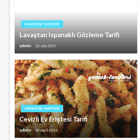
HAMUR İŞI TARIFLERI
Lavaştan Ispanaklı Gözleme Tarifi
admin
22 July 2017
HAMUR İŞI TARIFLERI
Cevizli Ev Eriştesi Tarifi
admin
03 April 2016