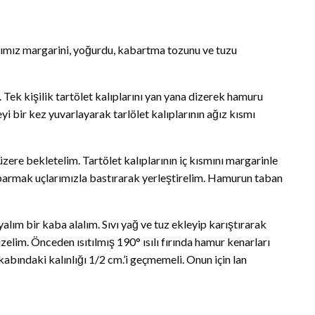
ttığımız margarini, yoğurdu, kabartma tozunu ve tuzu
ek kişilik tartölet kalıplarını yan yana dizerek hamuru
i bir kez yuvarlayarak tarlölet kalıplarının ağız kısmı
ere bekletelim. Tartölet kalıplarının iç kısmını margarinle
ı parmak uçlarımızla bastırarak yerleştirelim. Hamurun taban
lım bir kaba alalım. Sıvı yağ ve tuz ekleyip karıştırarak
zelim. Önceden ısıtılmış 190° ısılı fırında hamur kenarları
abındaki kalınlığı 1/2 cm.’i geçmemeli. Onun için lan