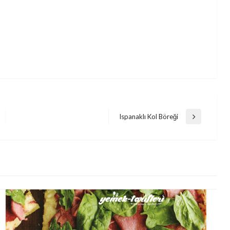
Ispanaklı Kol Böreği
Next
Post