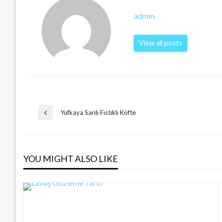
admin
View all posts
Post
Yufkaya Sarılı Fıstıklı Köfte
Previous
Post
navigation
YOU MIGHT ALSO LIKE