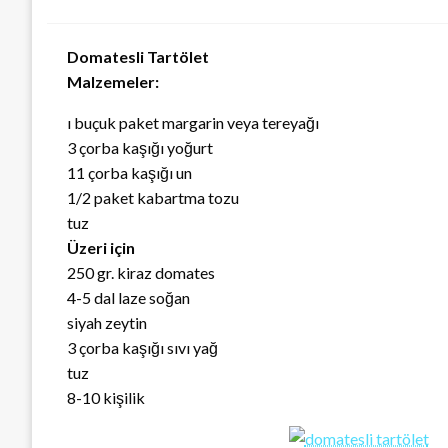
Domatesli Tartölet
Malzemeler:
ı buçuk paket margarin veya tereyağı
3 çorba kaşığı yoğurt
11 çorba kaşığı un
1/2 paket kabartma tozu
tuz
Üzeri için
250 gr. kiraz domates
4-5 dal laze soğan
siyah zeytin
3 çorba kaşığı sıvı yağ
tuz
8-10 kişilik