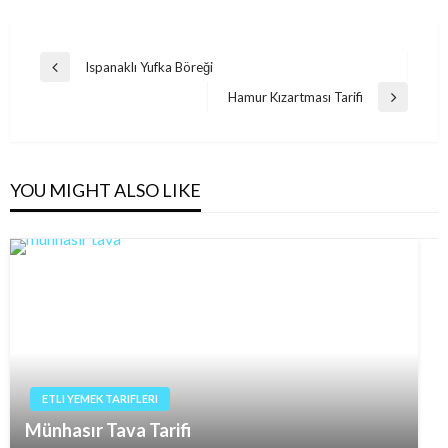
Post
Ispanaklı Yufka Böreği
Previous
navigation
Post
Hamur Kızartması Tarifi
Next
Post
YOU MIGHT ALSO LIKE
ETLI YEMEK TARIFLERI
Münhasır Tava Tarifi