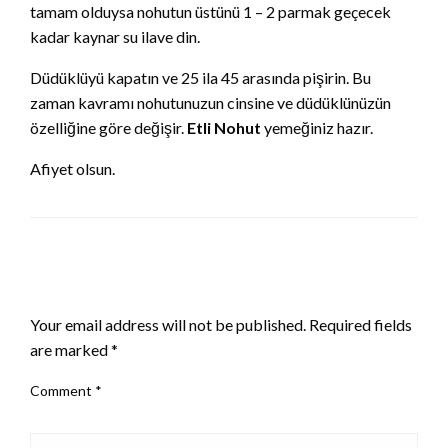
tamam olduysa nohutun üstünü 1 – 2 parmak geçecek
kadar kaynar su ilave din.
Düdüklüyü kapatın ve 25 ila 45 arasında pişirin. Bu
zaman kavramı nohutunuzun cinsine ve düdüklünüzün
özelliğine göre değişir.
Etli Nohut
yemeğiniz hazır.
Afiyet olsun.
LEAVE A RESPONSE
Your email address will not be published.
Required fields
are marked
*
Comment
*