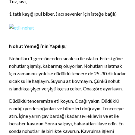
Tuz, sıvı,
1 tatlı kaşığı pul biber, ( acı sevenler için isteğe bağlı)
Nohut Yemeği’nin Yapılışı;
Nohutları 1 gece önceden sıcak su ile ıslatın. Ertesi güne
nohutlar şişmiş, kabarmış oluyorlar. Nohutları ıslatmak
için zamanınız yok ise düdüklü tencere de 25-30 dk kadar
sıcak su ile haşlayın. Suyunu az koymayın. Çünkü nohut
ıslandıkça şişer ve şiştikçe su çeker. Ona göre ayarlayın.
Düdüklü tenceremize eti koyun. Ocağı yakın. Düdüklü
ısındığı yerde soğanları ve biberleri doğrayın. Tencereye
atın. İçine yarım çay bardağı kadar sıvı ekleyin ve et ile
beraber kavurun. Sonra salçayı, baharatları ilave edin. En
sonda nohutlar ile birlikte kavurun. Kavrulma işlemi