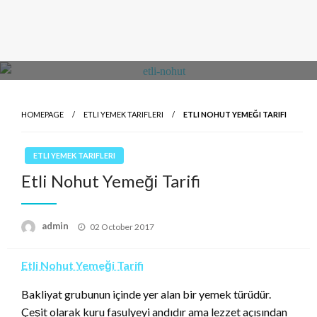
HOMEPAGE
ETLI YEMEK TARIFLERI
ETLI NOHUT YEMEĞI TARIFI
ETLI YEMEK TARIFLERI
Etli Nohut Yemeği Tarifi
Posted
admin
02 October 2017
on
Etli Nohut Yemeği Tarifi
Bakliyat grubunun içinde yer alan bir yemek türüdür.
Çeşit olarak kuru fasulyeyi andıdır ama lezzet açısından