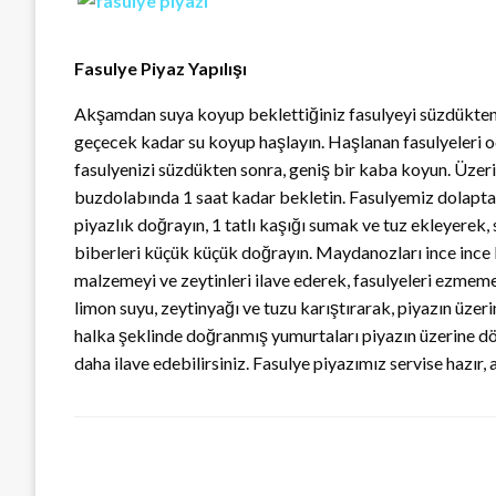
Fasulye Piyaz Yapılışı
Akşamdan suya koyup beklettiğiniz fasulyeyi süzdükten s
geçecek kadar su koyup haşlayın. Haşlanan fasulyeleri o
fasulyenizi süzdükten sonra, geniş bir kaba koyun. Üzerin
buzdolabında 1 saat kadar bekletin. Fasulyemiz dolapta d
piyazlık doğrayın, 1 tatlı kaşığı sumak ve tuz ekleyerek,
biberleri küçük küçük doğrayın. Maydanozları ince ince 
malzemeyi ve zeytinleri ilave ederek, fasulyeleri ezmemey
limon suyu, zeytinyağı ve tuzu karıştırarak, piyazın üzer
halka şeklinde doğranmış yumurtaları piyazın üzerine dök
daha ilave edebilirsiniz. Fasulye piyazımız servise hazır, a