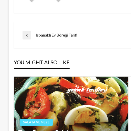
Post
Ispanaklı Ev Böreği Tarifi
Previous
Post
navigation
YOU MIGHT ALSO LIKE
SALATA VE MEZE