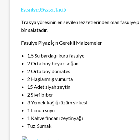
Fasulye Piyazı Tarifi
Trakya yöresinin en sevilen lezzetlerinden olan fasulye p
bir salatadır.
Fasulye Piyaz İçin Gerekli Malzemeler
1,5 Su bardağı kuru fasulye
2 Orta boy beyaz soğan
2 Orta boy domates
2 Haşlanmış yumurta
15 Adet siyah zeytin
2 Sivri biber
3 Yemek kaşığı üzüm sirkesi
1 Limon suyu
1 Kahve fincanı zeytinyağı
Tuz, Sumak