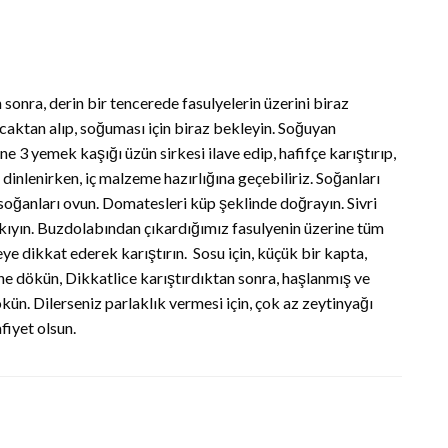
onra, derin bir tencerede fasulyelerin üzerini biraz
caktan alıp, soğuması için biraz bekleyin. Soğuyan
e 3 yemek kaşığı üzün sirkesi ilave edip, hafifçe karıştırıp,
inlenirken, iç malzeme hazırlığına geçebiliriz. Soğanları
 soğanları ovun. Domatesleri küp şeklinde doğrayın. Sivri
kıyın. Buzdolabından çıkardığımız fasulyenin üzerine tüm
e dikkat ederek karıştırın. Sosu için, küçük bir kapta,
ine dökün, Dikkatlice karıştırdıktan sonra, haşlanmış ve
ün. Dilerseniz parlaklık vermesi için, çok az zeytinyağı
fiyet olsun.