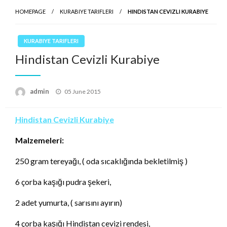
HOMEPAGE
KURABIYE TARIFLERI
HINDISTAN CEVIZLI KURABIYE
KURABIYE TARIFLERI
Hindistan Cevizli Kurabiye
Posted
admin
05 June 2015
on
Hindistan Cevizli Kurabiye
Malzemeleri:
250 gram tereyağı, ( oda sıcaklığında bekletilmiş )
6 çorba kaşığı pudra şekeri,
2 adet yumurta, ( sarısını ayırın)
4 çorba kaşığı Hindistan cevizi rendesi,