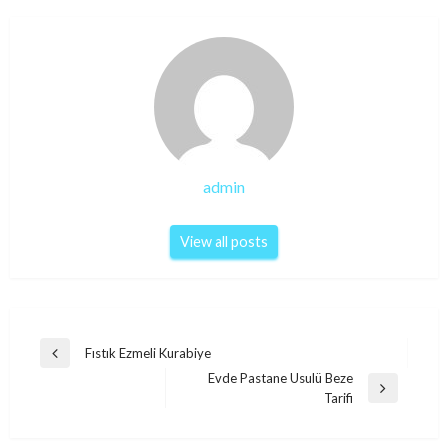
admin
View all posts
Post
Fıstık Ezmeli Kurabiye
Previous
navigation
Evde Pastane Usulü Beze
Post
Next
Tarifi
Post