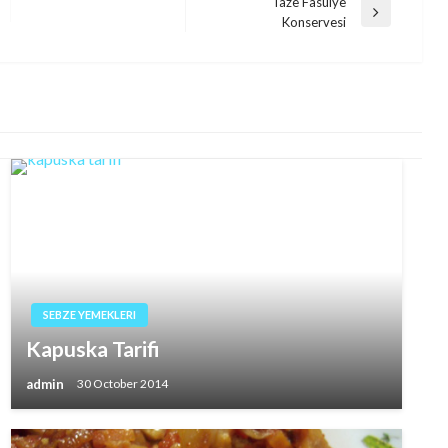
Taze Fasulye
Next
Konservesi
Post
SEBZE YEMEKLERI
Kapuska Tarifi
admin
30 October 2014