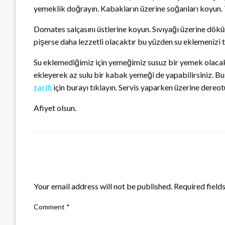
yemeklik doğrayın. Kabakların üzerine soğanları koyun. T
Domates salçasını üstlerine koyun. Sıvıyağı üzerine dökün.
pişerse daha lezzetli olacaktır bu yüzden su eklemenizi
Su eklemediğimiz için yemeğimiz susuz bir yemek olacakt
ekleyerek az sulu bir kabak yemeği de yapabilirsiniz. Bu
tarifi
için burayı tıklayın. Servis yaparken üzerine dereot
Afiyet olsun.
LEAVE A RESPONSE
Your email address will not be published.
Required field
Comment
*