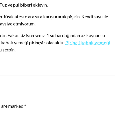
uz ve pul biberi ekleyin.
 Kısık ateşte ara sıra karıştırarak pişirin. Kendi suyu ile
 tavsiye etmiyorum.
ır. Fakat siz isterseniz 1 su bardağından az kaynar su
 kabak yemeği pirinçsiz olacaktır.
Pirinçli kabak yemeği
u serpin.
s are marked
*