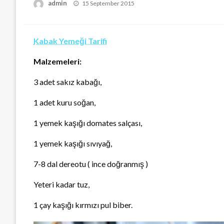
Posted
admin
15 September 2015
on
Kabak Yemeği Tarifi
Malzemeleri:
3 adet sakız kabağı,
1 adet kuru soğan,
1 yemek kaşığı domates salçası,
1 yemek kaşığı sıvıyağ,
7-8 dal dereotu ( ince doğranmış )
Yeteri kadar tuz,
1 çay kaşığı kırmızı pul biber.