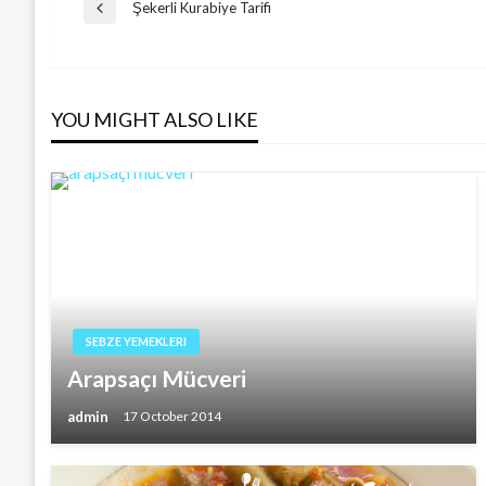
Post
Şekerli Kurabiye Tarifi
Previous
Post
navigation
YOU MIGHT ALSO LIKE
SEBZE YEMEKLERI
Arapsaçı Mücveri
admin
17 October 2014