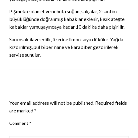
Pişmekte olan et ve nohuta soğan, salçalar, 2 santim
büyüklüğünde doğranmış kabaklar eklenir, kısık ateşte
kabaklar yumuşayıncaya kadar 10 dakika daha pişirilir.
Sarımsak ilave edilir, üzerine limon suyu dökülür. Yağda
kızdırılmış, pul biber, nane ve karabiber gezdirilerek
servise sunulur.
LEAVE A RESPONSE
Your email address will not be published.
Required fields
are marked
*
Comment
*