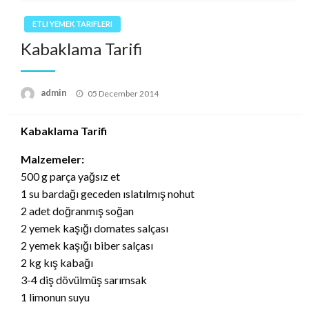
ETLI YEMEK TARIFLERI
Kabaklama Tarifi
Posted
admin
05 December 2014
on
Kabaklama Tarifi
Malzemeler:
500 g parça yağsız et
1 su bardağı geceden ıslatılmış nohut
2 adet doğranmış soğan
2 yemek kaşığı domates salçası
2 yemek kaşığı biber salçası
2 kg kış kabağı
3-4 diş dövülmüş sarımsak
1 limonun suyu