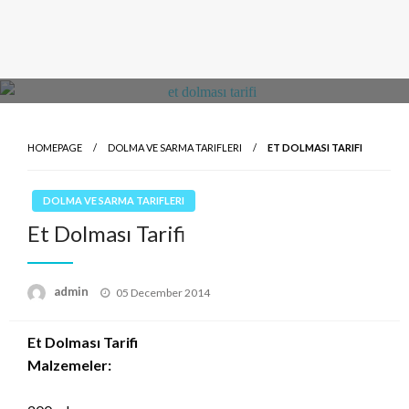
HOMEPAGE
DOLMA VE SARMA TARIFLERI
ET DOLMASI TARIFI
DOLMA VE SARMA TARIFLERI
Et Dolması Tarifi
Posted
admin
05 December 2014
on
Et Dolması Tarifi
Malzemeler: