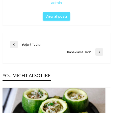
admin
View all posts
Post
Yoğurt Tatlısı
Previous
navigation
Post
Kabaklama Tarifi
Next
Post
YOU MIGHT ALSO LIKE