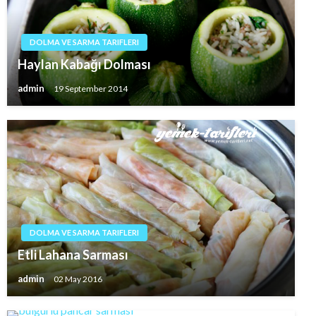
DOLMA VE SARMA TARIFLERI
Haylan Kabağı Dolması
admin
19 September 2014
DOLMA VE SARMA TARIFLERI
Etli Lahana Sarması
admin
02 May 2016