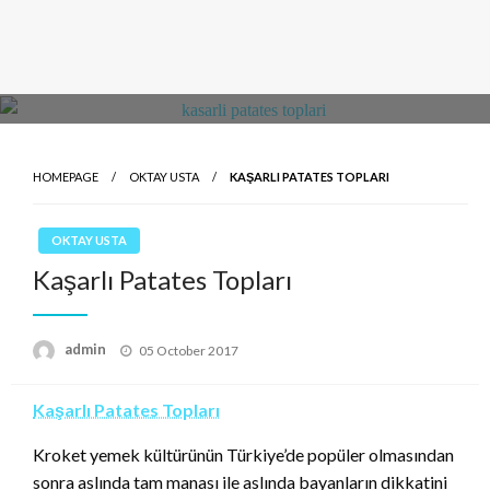
HOMEPAGE
OKTAY USTA
KAŞARLI PATATES TOPLARI
OKTAY USTA
Kaşarlı Patates Topları
Posted
admin
05 October 2017
on
Kaşarlı Patates Topları
Kroket yemek kültürünün Türkiye’de popüler olmasından
sonra aslında tam manası ile aslında bayanların dikkatini