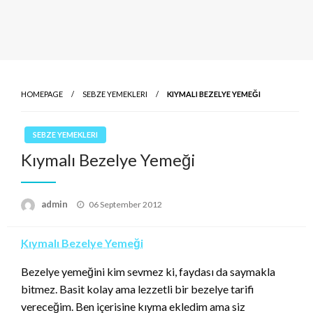
HOMEPAGE
SEBZE YEMEKLERI
KIYMALI BEZELYE YEMEĞI
SEBZE YEMEKLERI
Kıymalı Bezelye Yemeği
Posted
admin
06 September 2012
on
Kıymalı Bezelye Yemeği
Bezelye yemeğini kim sevmez ki, faydası da saymakla
bitmez. Basit kolay ama lezzetli bir bezelye tarifi
vereceğim. Ben içerisine kıyma ekledim ama siz