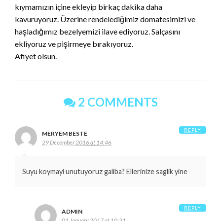
kıymamızın içine ekleyip birkaç dakika daha
kavuruyoruz. Üzerine rendelediğimiz domatesimizi ve
haşladığımız bezelyemizi ilave ediyoruz. Salçasını
ekliyoruz ve pişirmeye bırakıyoruz.
Afiyet olsun.
2 COMMENTS
REPLY
MERYEM BESTE
29 December 2016 at 14:46
Suyu koymayi unutuyoruz galiba? Ellerinize saglik yine
REPLY
ADMIN
01 January 2017 at 10:31