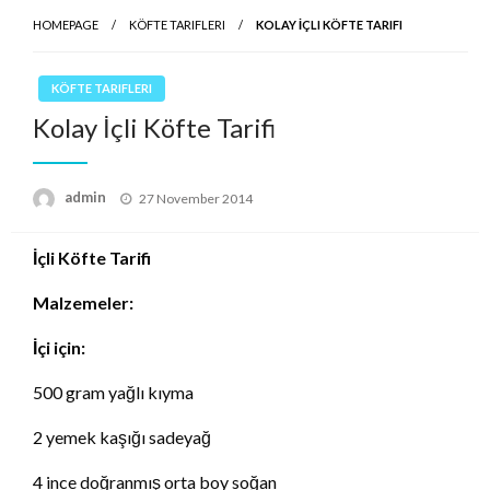
HOMEPAGE
KÖFTE TARIFLERI
KOLAY İÇLI KÖFTE TARIFI
KÖFTE TARIFLERI
Kolay İçli Köfte Tarifi
Posted
admin
27 November 2014
on
İçli Köfte Tarifi
Malzemeler:
İçi için:
500 gram yağlı kıyma
2 yemek kaşığı sadeyağ
4 ince doğranmış orta boy soğan