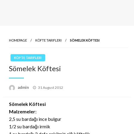
HOMEPAGE
KÖFTE TARIFLERI
SÖMELEK KÖFTESI
KÖFTE TARIFLERI
Sömelek Köftesi
Posted
admin
31 August 2012
on
Sömelek Köftesi
Malzemeler:
2,5 su bardağı ince bulgur
1/2 su bardağı irmik
1 su bardağı 2 defa çekilmiş çiğ köftelik