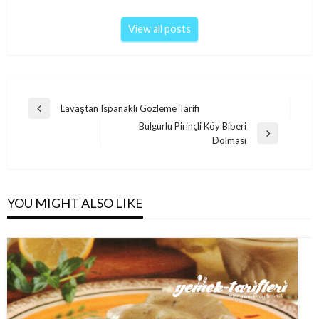
View all posts
Post
Lavaştan Ispanaklı Gözleme Tarifi
Previous
navigation
Bulgurlu Pirinçli Köy Biberi
Post
Next
Dolması
Post
YOU MIGHT ALSO LIKE