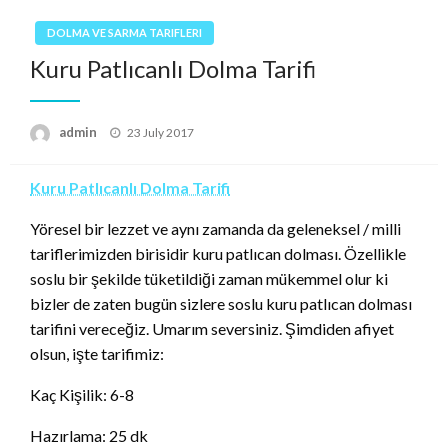
DOLMA VE SARMA TARIFLERI
Kuru Patlıcanlı Dolma Tarifi
Posted
admin
23 July 2017
on
Kuru Patlıcanlı Dolma Tarifi
Yöresel bir lezzet ve aynı zamanda da geleneksel / milli
tariflerimizden birisidir kuru patlıcan dolması. Özellikle
soslu bir şekilde tüketildiği zaman mükemmel olur ki
bizler de zaten bugün sizlere soslu kuru patlıcan dolması
tarifini vereceğiz. Umarım seversiniz. Şimdiden afiyet
olsun, işte tarifimiz:
Kaç Kişilik: 6-8
Hazırlama: 25 dk