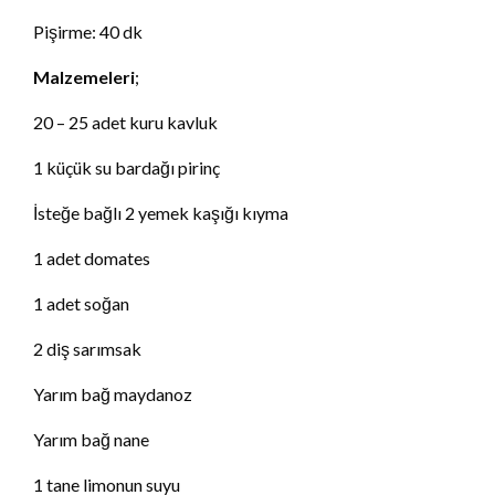
Pişirme: 40 dk
Malzemeleri
;
20 – 25 adet kuru kavluk
1 küçük su bardağı pirinç
İsteğe bağlı 2 yemek kaşığı kıyma
1 adet domates
1 adet soğan
2 diş sarımsak
Yarım bağ maydanoz
Yarım bağ nane
1 tane limonun suyu