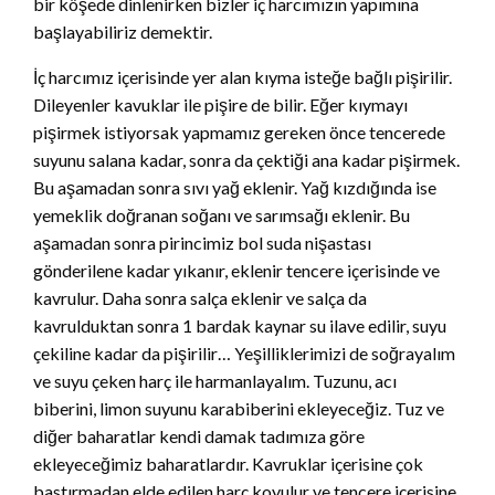
bir köşede dinlenirken bizler iç harcımızın yapımına
başlayabiliriz demektir.
İç harcımız içerisinde yer alan kıyma isteğe bağlı pişirilir.
Dileyenler kavuklar ile pişire de bilir. Eğer kıymayı
pişirmek istiyorsak yapmamız gereken önce tencerede
suyunu salana kadar, sonra da çektiği ana kadar pişirmek.
Bu aşamadan sonra sıvı yağ eklenir. Yağ kızdığında ise
yemeklik doğranan soğanı ve sarımsağı eklenir. Bu
aşamadan sonra pirincimiz bol suda nişastası
gönderilene kadar yıkanır, eklenir tencere içerisinde ve
kavrulur. Daha sonra salça eklenir ve salça da
kavrulduktan sonra 1 bardak kaynar su ilave edilir, suyu
çekiline kadar da pişirilir… Yeşilliklerimizi de soğrayalım
ve suyu çeken harç ile harmanlayalım. Tuzunu, acı
biberini, limon suyunu karabiberini ekleyeceğiz. Tuz ve
diğer baharatlar kendi damak tadımıza göre
ekleyeceğimiz baharatlardır. Kavruklar içerisine çok
bastırmadan elde edilen harç koyulur ve tencere içerisine