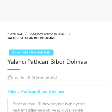
HOMEPAGE
DOLMA VE SARMA TARIFLERI
YALANCI PATLICAN-BIBER DOLMASI
DOLMA VE SARMA TARIFLERI
Yalancı Patlıcan-Biber Dolması
Posted
admin
03 December 2012
on
Yalancı Patlıcan-Biber Dolması
Biber dolması, Türkiye dışında hiçbir yerde
rastlamadığım ince etli ve açık yeşil renkli