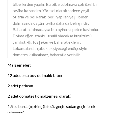
biberlerden yapılır. Bu biber, dolmaya çok özel bir
rayiha kazandım. Yöresel olarak sadece yeşil
otlarla ve bol karabiberli yapılan yeşil biber
dolmasında özgün rayiha daha da belirgindir.
Baharatlı dolmadaysa bu rayiha nispeten kaybolur.
Dolma eğer İstanbul usulü olacaksa kuşüzümü,
çamfıstı-ğı, tozşeker ve baharat eklenir.
Lokantalarda, çabuk ekşiyeceği endişesiyle
domates kullanılmaz, baharatla yetinilir.
Malzemeler:
12 adet orta boy dolmalık biber
2 adet patlıcan
2 adet domates (iç malzemesi olarak)
1,5 su bardağı pirinç (bir süzgeçte sudan geçirilerek
yıkanmış)